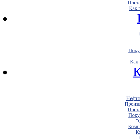
Пост
Как 
Поку
Как 
К
Нефтя
Произв
Пост
Поку
"
Комп
К