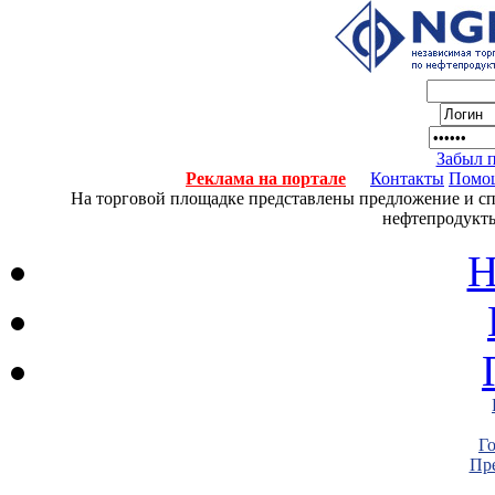
Забыл 
Реклама на портале
Контакты
Помо
На торговой площадке представлены предложение и спро
нефтепродукты
Н
Г
Пре