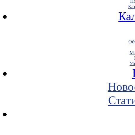
По
Кат
Ка
Объ
Ма
Уб
Ново
Стати