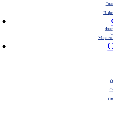
Тра
Нефт
Фору
О
Маркети
О
О
О
Пи