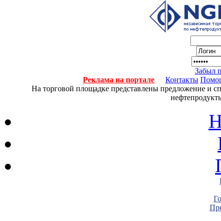
Забыл 
Реклама на портале
Контакты
Помо
На торговой площадке представлены предложение и спро
нефтепродукты
Н
Г
Пре