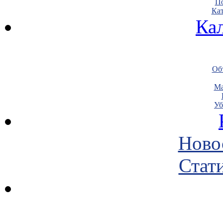
По
Кат
Ка
Объ
Ма
Уб
Ново
Стати