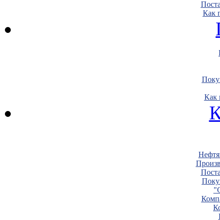
Пост
Как 
Поку
Как 
К
Нефтя
Произв
Пост
Поку
"
Комп
К