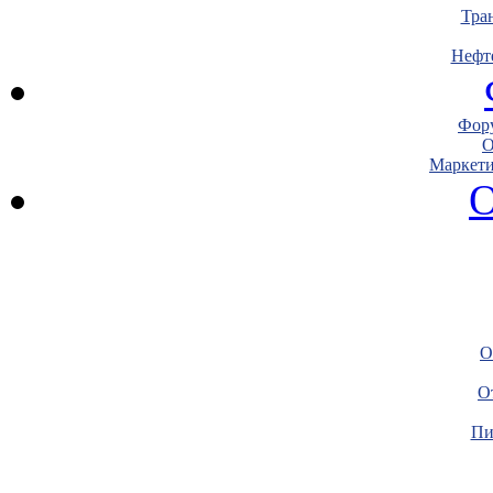
Тра
Нефт
Фору
О
Маркети
О
О
О
Пи