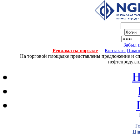
Забыл 
Реклама на портале
Контакты
Помо
На торговой площадке представлены предложение и спро
нефтепродукты
Н
Г
Пре