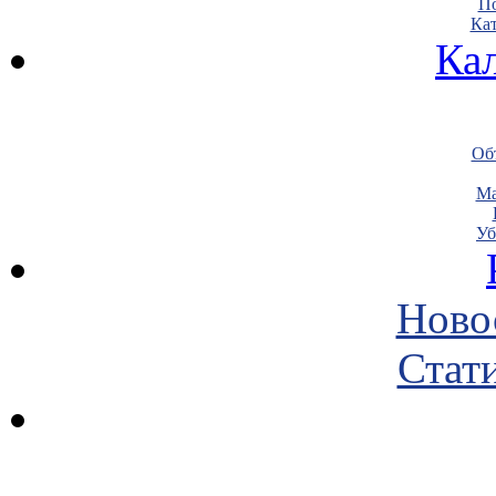
По
Кат
Ка
Объ
Ма
Уб
Ново
Стати