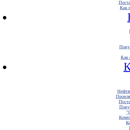
Пост
Как 
Поку
Как 
К
Нефтя
Произв
Пост
Поку
"
Комп
К