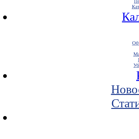
По
Кат
Ка
Объ
Ма
Уб
Ново
Стати