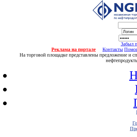
Забыл 
Реклама на портале
Контакты
Помо
На торговой площадке представлены предложение и спро
нефтепродукты
Н
Г
Пре