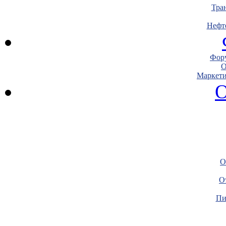
Тра
Нефт
Фору
О
Маркети
О
О
О
Пи