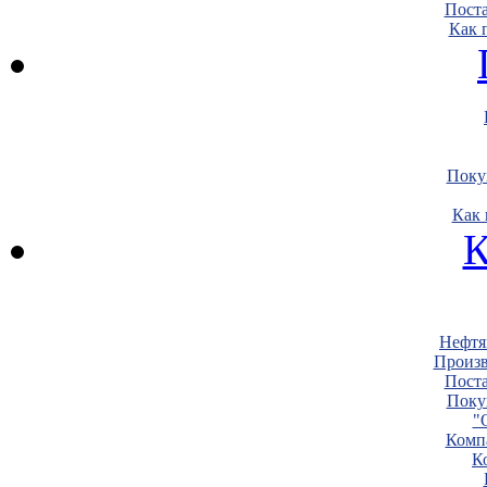
Пост
Как 
Поку
Как 
К
Нефтя
Произв
Пост
Поку
"
Комп
К