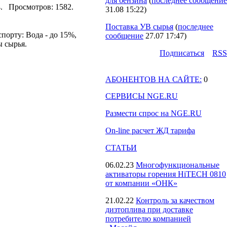
для бензина
(
последнее сообщение
44. Просмотров: 1582.
31.08 15:22
)
Поставка УВ сырья
(
последнее
орту: Вода - до 15%,
сообщение
27.07 17:47
)
ы сырья.
Подпиcаться
RSS
АБОНЕНТОВ НА САЙТЕ:
0
СЕРВИСЫ NGE.RU
Размести спрос на NGE.RU
On-line расчет ЖД тарифа
СТАТЬИ
06.02.23
Многофункциональные
активаторы горения HiTECH 0810
от компании «ОНК»
21.02.22
Контроль за качеством
дизтоплива при доставке
потребителю компанией