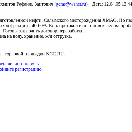
хмитов Рафаиль Заитович (
geras@wsnet.ru
). Дата: 12.04.05 13:
одготовленной нефти, Салымского месторождения ХМАО. По пасп
, выход фракции - 40-60%. Есть протокол испытания качества проб
. Готовы заключить договор переработки.
ча на воду, хранение, ж/д отгрузка.
нты торговой площадки NGE.RU.
ите логин и пароль
.
ойдите регистрацию
.