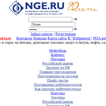
Забыл пароль
/
Регистрация
ортале
Контакты
Помощь
Карта сайта
В "Избранное"
PDA-ве
 спрос на бензин, дизельное топливо, мазут и битум, нефть, г
НефтеБаза
Кабинет
Продажа
Российский рынок
Экспорт из РФ
Горящие предложения
Предложения на сегодня
Прайс-листы
Поставщики нефтепродуктов
Как продать нефтепродукты
Покупка
Тендеры
Российский рынок
Экспорт из РФ