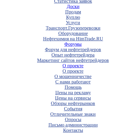
Статистика заявок
Доски
Продам
Куплю
Услуги
Транспорт.Грузоперевозки
Оборудование
Нефтехимия на HimTrade.RU
Форумы
Форум для нефтетрейдеров
Опыт нефтетрейдера
Маркетинг сайтов нефтетрейдеров
О проекте
О проекте
О мошенничестве
С нами работают
Помощь
Цены на рекламу
Цены на сервисы
Обзоры нефтерынков
События
Отличительные знаки
Опросы
Письмо администрации
Контакты