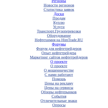
Регионы
Новости регионов
Статистика заявок
Доски
Продам
Куплю
Услуги
Транспорт.Грузоперевозки
Оборудование
Нефтехимия на HimTrade.RU
Форумы
Форум для нефтетрейдеров
Опыт нефтетрейдера
Маркетинг сайтов нефтетрейдеров
О проекте
О проекте
О мошенничестве
С нами работают
Помощь
Цены на рекламу
Цены на сервисы
Обзоры нефтерынков
События
Отличительные знаки
Опросы