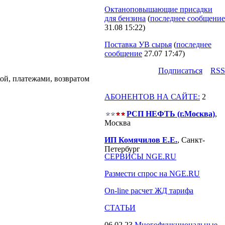
Октаноповышающие присадки
для бензина
(
последнее сообщение
31.08 15:22
)
Поставка УВ сырья
(
последнее
сообщение
27.07 17:47
)
Подпиcаться
RSS
й, платежами, возвратом
АБОНЕНТОВ НА САЙТЕ:
2
РСП НЕФТЬ (г.Москва)
,
Москва
ИП Комячилов Е.Е.
, Санкт-
Петербург
СЕРВИСЫ NGE.RU
Размести спрос на NGE.RU
On-line расчет ЖД тарифа
СТАТЬИ
06.02.23
Многофункциональные