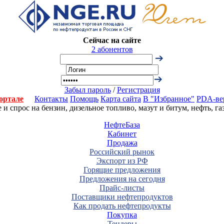
Сейчас на сайте
2 абонентов
Забыл пароль
/
Регистрация
ортале
Контакты
Помощь
Карта сайта
В "Избранное"
PDA-ве
 спрос на бензин, дизельное топливо, мазут и битум, нефть, г
НефтеБаза
Кабинет
Продажа
Российский рынок
Экспорт из РФ
Горящие предложения
Предложения на сегодня
Прайс-листы
Поставщики нефтепродуктов
Как продать нефтепродукты
Покупка
Тендеры