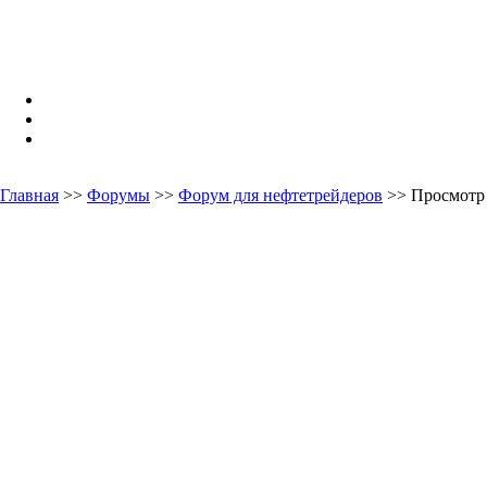
Главная
>>
Форумы
>>
Форум для нефтетрейдеров
>> Просмотр