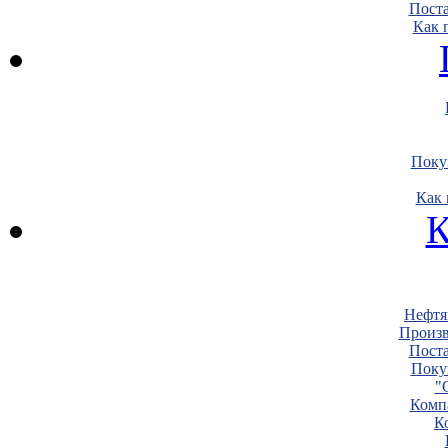
Пост
Как 
Поку
Как 
К
Нефтя
Произв
Пост
Поку
"
Комп
К