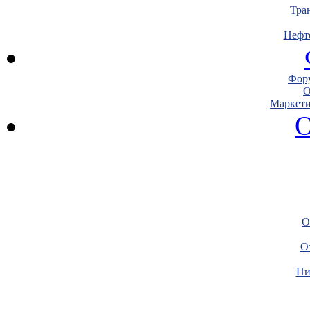
Тра
Нефт
Фору
О
Маркети
О
О
О
Пи