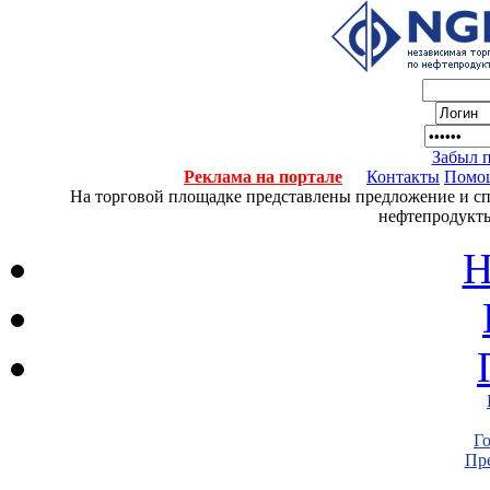
Забыл 
Реклама на портале
Контакты
Помо
На торговой площадке представлены предложение и спро
нефтепродукты
Н
Г
Пре