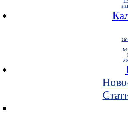
По
Кат
Ка
Объ
Ма
Уб
Ново
Стати