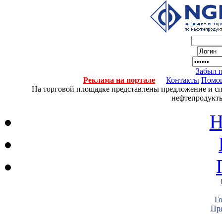
Забыл 
Реклама на портале
Контакты
Помо
На торговой площадке представлены предложение и спро
нефтепродукты
Н
Г
Пре