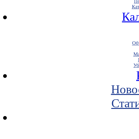
По
Кат
Ка
Объ
Ма
Уб
Ново
Стати