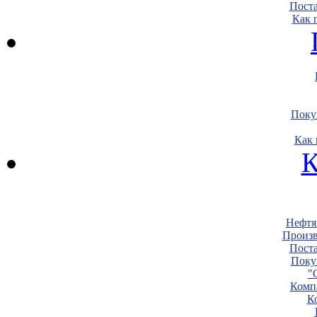
Пост
Как 
Поку
Как 
К
Нефтя
Произв
Пост
Поку
"
Комп
К