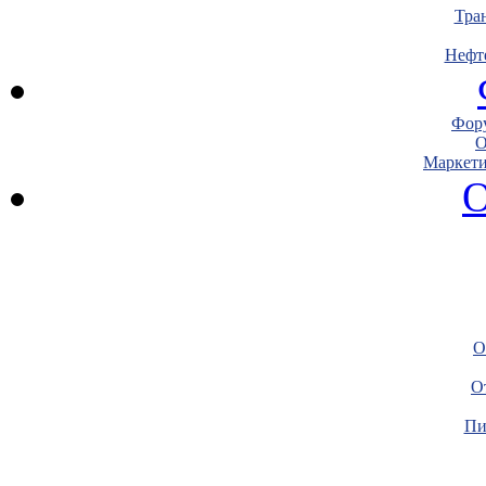
Тра
Нефт
Фору
О
Маркети
О
О
О
Пи