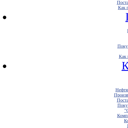
Пост
Как 
Поку
Как 
К
Нефтя
Произв
Пост
Поку
"
Комп
К