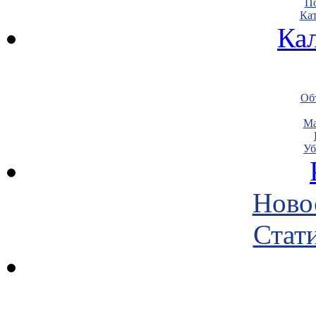
По
Кат
Ка
Объ
Ма
Уб
Ново
Стати