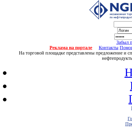
Забыл 
Реклама на портале
Контакты
Помо
На торговой площадке представлены предложение и спро
нефтепродукты
Н
Г
Пре