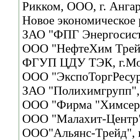
Рикком, ООО, г. Анга
Новое экономическое 
ЗАО "ФПГ Энергосист
ООО "НефтеХим Трейд
ФГУП ЦДУ ТЭК, г.Мо
ООО "ЭкспоТоргРесурс
ЗАО "Полихимгрупп", 
ООО "Фирма "Химсерв
ООО "Малахит-Центр",
ООО"Альянс-Трейд", г