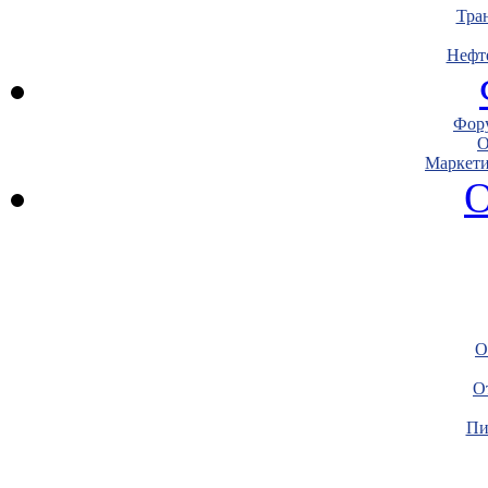
Тра
Нефт
Фору
О
Маркети
О
О
О
Пи