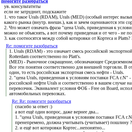
помогите разобраться
ув. консультатнты
если не затруднит, подскажите
1. что такое Urals (RDAM), Urals (MED) (особый интерес вызы
какого рынка (внутр. внешн.), как и зачем оцениваются эти со
2. Что может означать фраза "цена Urals, приведенная к усло
можно не объяснять, а вот почему приведеная и от чего - не п
3. как соотносятся между собой котировки от Кортеса и Platt
Re: помогите разобраться
1. Urals (RDAM) - это означает смесь российской экспортно
Rotterdam соответственно по Platt's.
(MED) - Рыночное сокращение, обозначающее Средиземном
Все эти понятия соответственно для внешней торговли. В о
один, то есть российская экспортная смесь нефти - Urals.
2. "цена Urals, приведенная к условиям поставки FCA г.N" - э
российской нефти Urals и соответственно в вашем случае н
перевозчик. Эквивалент условия ФОБ - Free on Board, исп
автомобильных перевозках.
Re: Re: помогите разобраться
спасибо за ответ :)
а вот ещё один вопрос, даже вернее два...
1. "цена Urals, приведенная к условиям поставки FCA г.N
пренепремено, должна учитывать (учитывает) пошлину ?
2. и ещё вот котировки Кортес...непонятно...