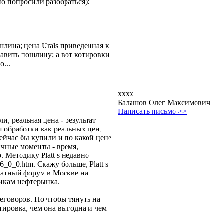
но попросили разобраться):
шлина; цена Urals приведенная к
бавить пошлину; а вот котировки
о...
хххх
Балашов Олег Максимович
Написать письмо >>
и, реальная цена - результат
я обработки как реальных цен,
сейчас бы купили и по какой цене
ичные моменты - время,
 Методику Platt s недавно
6_0_0.htm. Скажу больше, Platt s
платный форум в Москве на
никам нефтерынка.
реговоров. Но чтобы тянуть на
отировка, чем она выгодна и чем