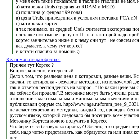
у меня есть такие показатели в таблице (таблица не моя, 
а) котировки Urals (средняя из RDAM и MED)
б) пошлина (с февраля 99 года)
в) цена Urals, приведенная к условиям поставки FCA г.N
г) котировки кортес
я так понимаю, из средней Urals считается экспортная по
поставке показывает цену по Платтс к которой надо при
кортес занчительно ниже и к чему они тут - не совсем ясн
как думаете, к чему тут кортес?
и кстати спасибо за помощь :)
Re: помогите разобраться
Причем тут Кортес ?
Вопрос, конечно, интересный.
Дело в том, что реальная цена и котировки, разные вещи. Есл
сделки, то котировка - результат методики, используемой дл
так и ответов респондентов на вопрос - "По какой цене вы 
вы сейчас бы продали".В методике могут быть учтены разл
отношение к максимальным и минимальным значениям и пр.
публиковали форуме см. http://www.nge.ru/forum_tree_9_3031
не делает секретов из методики, каждый год проводит бес
русском языке, который следовало бы посещать всем участ
Методику Кортеса можно получить в Кортесе.
Что берется за базовую котировку? Обычно, это предмет пе
себя, надо четко представлять, как образуется та или иная к
нет.