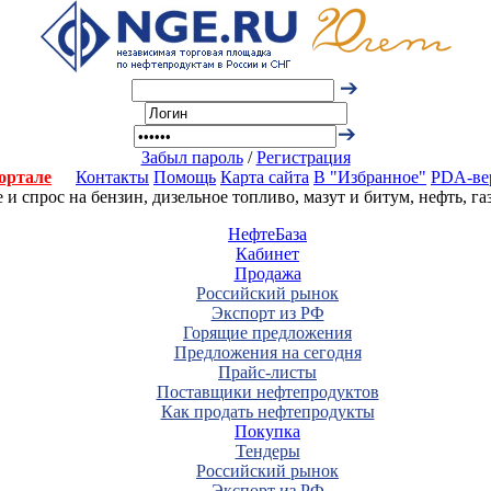
Забыл пароль
/
Регистрация
ортале
Контакты
Помощь
Карта сайта
В "Избранное"
PDA-ве
 спрос на бензин, дизельное топливо, мазут и битум, нефть, г
НефтеБаза
Кабинет
Продажа
Российский рынок
Экспорт из РФ
Горящие предложения
Предложения на сегодня
Прайс-листы
Поставщики нефтепродуктов
Как продать нефтепродукты
Покупка
Тендеры
Российский рынок
Экспорт из РФ