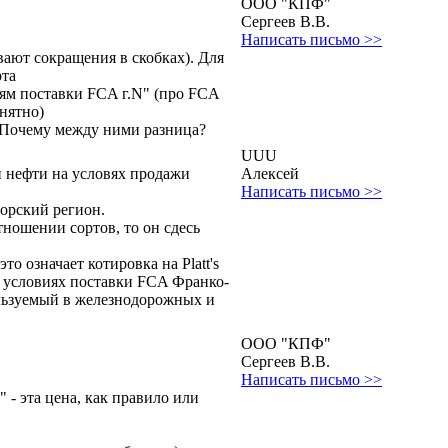
ООО "КПФ"
Сергеев В.В.
Написать письмо >>
вают сокращения в скобках). Для
рта
виям поставки FCA г.N" (про FCA
онятно)
s? Почему между ними разница?
UUU
й нефти на условях продажи
Алексей
Написать письмо >>
орский регион.
тношении сортов, то он сдесь
то означает котировка на Platt's
а условиях поставки FCA Франко-
ользуемый в железнодорожных и
ООО "КПФ"
Сергеев В.В.
Написать письмо >>
" - эта цена, как правило или