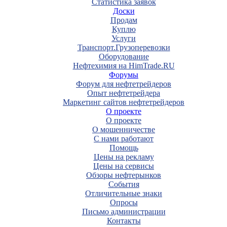
Статистика заявок
Доски
Продам
Куплю
Услуги
Транспорт.Грузоперевозки
Оборудование
Нефтехимия на HimTrade.RU
Форумы
Форум для нефтетрейдеров
Опыт нефтетрейдера
Маркетинг сайтов нефтетрейдеров
О проекте
О проекте
О мошенничестве
С нами работают
Помощь
Цены на рекламу
Цены на сервисы
Обзоры нефтерынков
События
Отличительные знаки
Опросы
Письмо администрации
Контакты