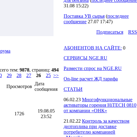
для бензина
(
последнее сообщение
31.08 15:22
)
Поставка УВ сырья
(
последнее
сообщение
27.07 17:47
)
Подпиcаться
RSS
АБОНЕНТОВ НА САЙТЕ:
0
орума
СЕРВИСЫ NGE.RU
Размести спрос на NGE.RU
сего тем:
9878
, страниц:
494
0
29
28
27
26
25
>>
On-line расчет ЖД тарифа
Дата
Просмотров
сообщения
СТАТЬИ
06.02.23
Многофункциональные
активаторы горения HiTECH 0810
от компании «ОНК»
19.08.05
1726
23:52
21.02.22
Контроль за качеством
дизтоплива при доставке
потребителю компанией