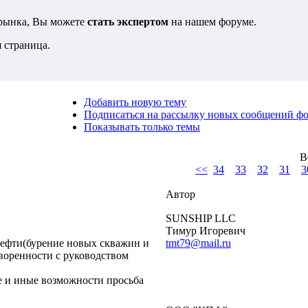
 рынка, Вы можете
стать экспертом
на нашем форуме.
 страница.
Добавить новую тему
Подписаться на рассылку новых сообщений ф
Показывать только темы
В
<<
34
33
32
31
3
Автор
SUNSHIP LLC
Тимур Игоревич
ефти(бурение новых скважин и
tmt79@mail.ru
воренности с руководством
е и иные возможности просьба