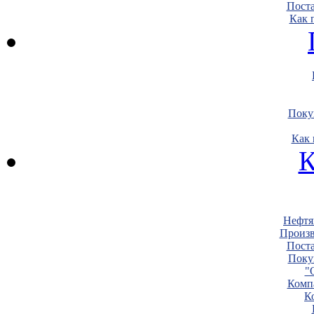
Пост
Как 
Поку
Как 
К
Нефтя
Произв
Пост
Поку
"
Комп
К