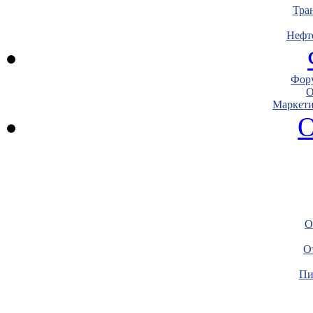
Тра
Нефт
Фору
О
Маркети
О
О
О
Пи