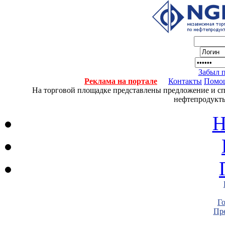
Забыл 
Реклама на портале
Контакты
Помо
На торговой площадке представлены предложение и спро
нефтепродукты
Н
Г
Пре