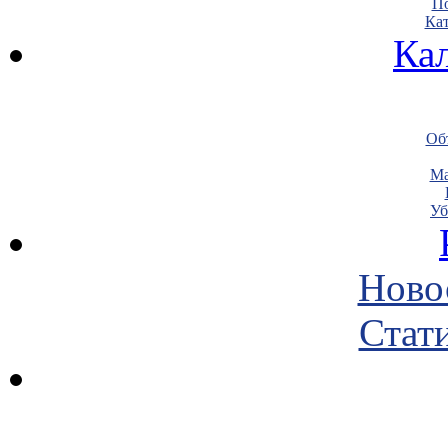
По
Кат
Ка
Объ
Ма
Уб
Ново
Стати