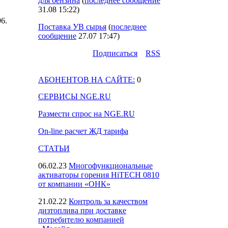
для бензина
(
последнее сообщение
31.08 15:22
)
96.
Поставка УВ сырья
(
последнее
сообщение
27.07 17:47
)
Подпиcаться
RSS
АБОНЕНТОВ НА САЙТЕ:
0
СЕРВИСЫ NGE.RU
Размести спрос на NGE.RU
On-line расчет ЖД тарифа
СТАТЬИ
06.02.23
Многофункциональные
активаторы горения HiTECH 0810
от компании «ОНК»
21.02.22
Контроль за качеством
дизтоплива при доставке
потребителю компанией