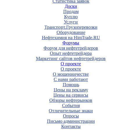
Статистика заявок
Доски
Продам
Куплю
Услуги
Транспорт.Грузоперевозки
Оборудование
Нефтехимия на HimTrade.RU
Форумы
Форум для нефтетрейдеров
Опыт нефтетрейдера
Маркетинг сайтов нефтетрейдеров
О проекте
О проекте
О мошенничестве
С нами работают
Помощь
Цены на рекламу
Цены на сервисы
Обзоры нефтерынков
События
Отличительные знаки
Опросы
Письмо администрации
Контакты