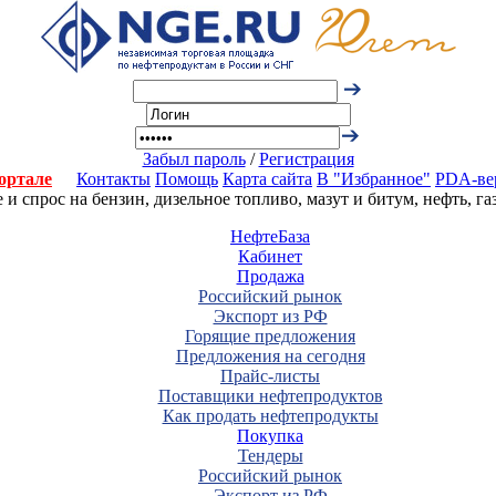
Забыл пароль
/
Регистрация
ортале
Контакты
Помощь
Карта сайта
В "Избранное"
PDA-ве
 спрос на бензин, дизельное топливо, мазут и битум, нефть, г
НефтеБаза
Кабинет
Продажа
Российский рынок
Экспорт из РФ
Горящие предложения
Предложения на сегодня
Прайс-листы
Поставщики нефтепродуктов
Как продать нефтепродукты
Покупка
Тендеры
Российский рынок
Экспорт из РФ