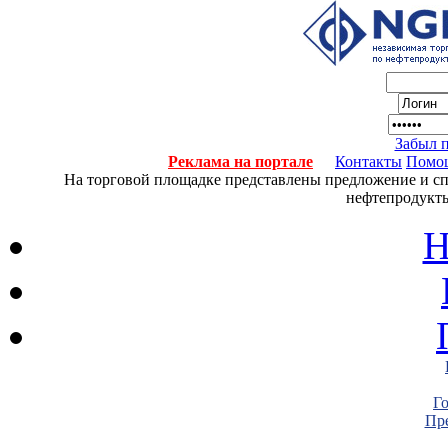
Забыл 
Реклама на портале
Контакты
Помо
На торговой площадке представлены предложение и спро
нефтепродукты
Н
Г
Пре