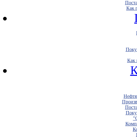
Пост
Как 
Поку
Как 
К
Нефтя
Произв
Пост
Поку
"
Комп
К