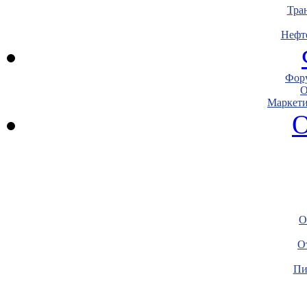
Тра
Нефт
Фору
О
Маркети
О
О
О
Пи