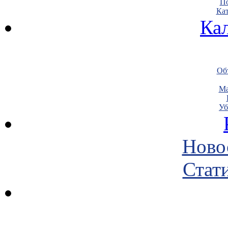
По
Кат
Ка
Объ
Ма
Уб
Ново
Стати