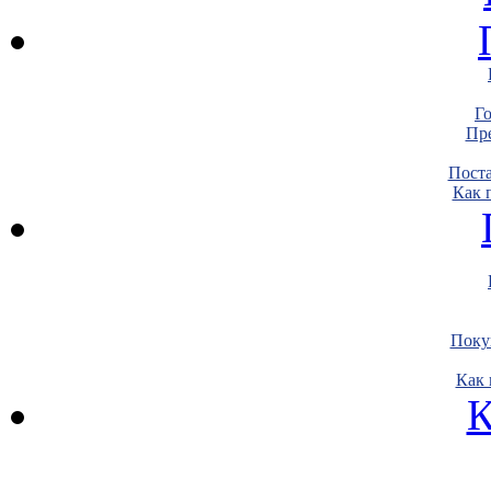
Г
Пре
Пост
Как 
Поку
Как 
К