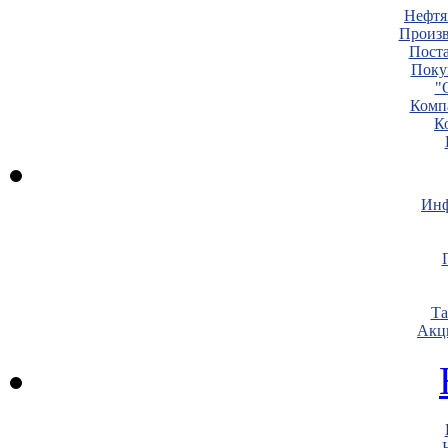
Нефтя
Произв
Пост
Поку
"
Комп
К
Инф
Т
Акц