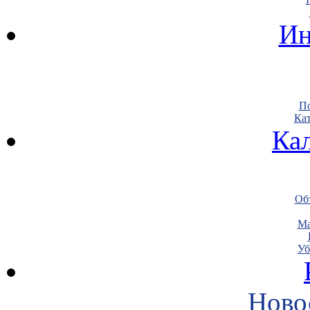
Ин
По
Кат
Ка
Объ
Ма
Уб
Ново