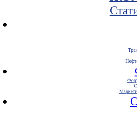
Стати
Тра
Нефт
Фору
О
Маркети
О