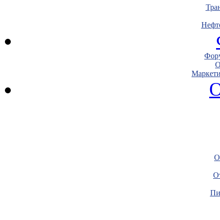
Тра
Нефт
Фору
О
Маркети
О
О
О
Пи