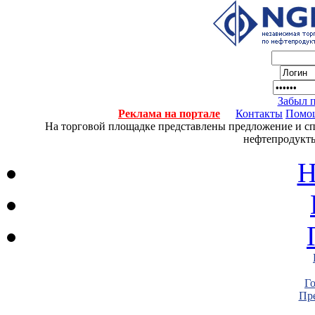
Забыл 
Реклама на портале
Контакты
Помо
На торговой площадке представлены предложение и спро
нефтепродукты
Н
Г
Пре