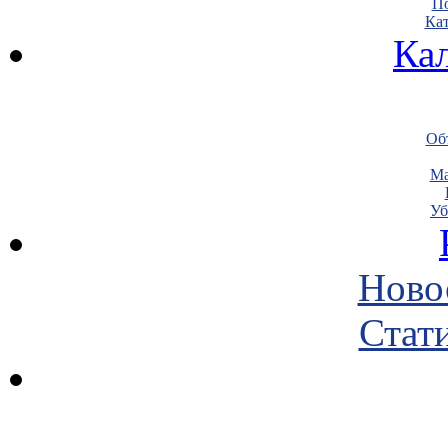
По
Кат
Ка
Объ
Ма
Уб
Ново
Стати