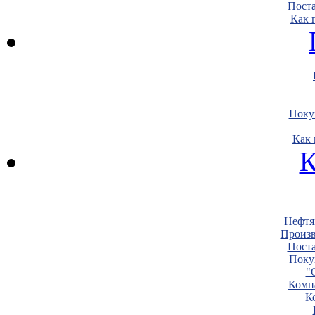
Пост
Как 
Поку
Как 
К
Нефтя
Произв
Пост
Поку
"
Комп
К