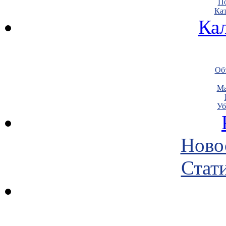
По
Кат
Ка
Объ
Ма
Уб
Ново
Стати