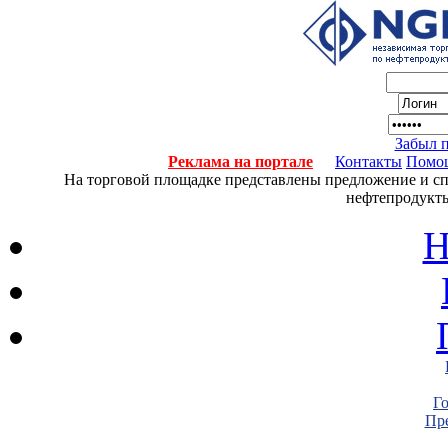
Забыл 
Реклама на портале
Контакты
Помо
На торговой площадке представлены предложение и спро
нефтепродукты
Н
Г
Пре