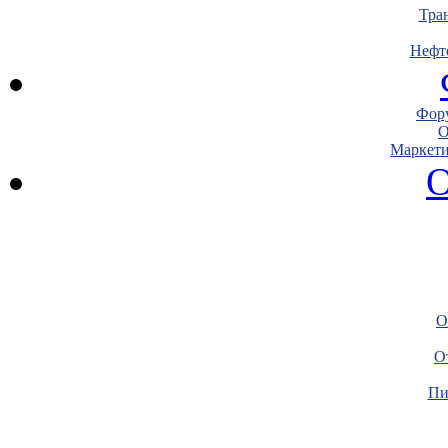
Тра
Нефт
Фору
О
Маркети
О
О
О
Пи