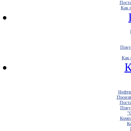
Пост
Как 
Поку
Как 
К
Нефтя
Произв
Пост
Поку
"
Комп
К