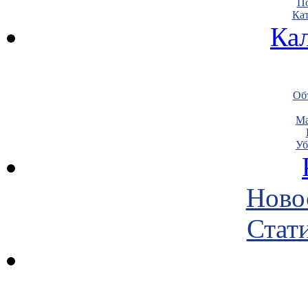
По
Кат
Ка
Объ
Ма
Уб
Ново
Стати