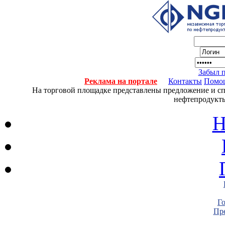
Забыл 
Реклама на портале
Контакты
Помо
На торговой площадке представлены предложение и спро
нефтепродукты
Н
Г
Пре