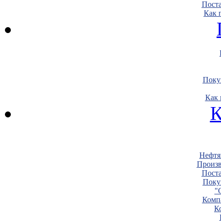
Пост
Как 
Поку
Как 
К
Нефтя
Произв
Пост
Поку
"
Комп
К