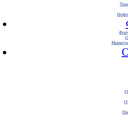
Тра
Нефт
Фору
О
Маркети
О
О
О
Пи