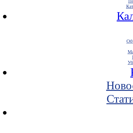
По
Кат
Ка
Объ
Ма
Уб
Ново
Стати