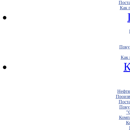
Пост
Как 
Поку
Как 
К
Нефтя
Произв
Пост
Поку
"
Комп
К