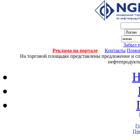
Забыл 
Реклама на портале
Контакты
Помо
На торговой площадке представлены предложение и спро
нефтепродукты
Н
Г
Пре