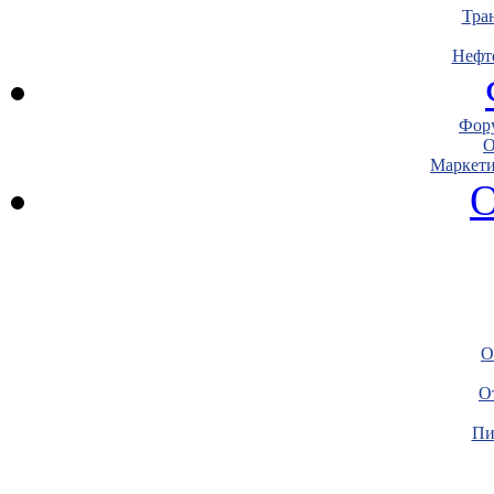
Тра
Нефт
Фору
О
Маркети
О
О
О
Пи