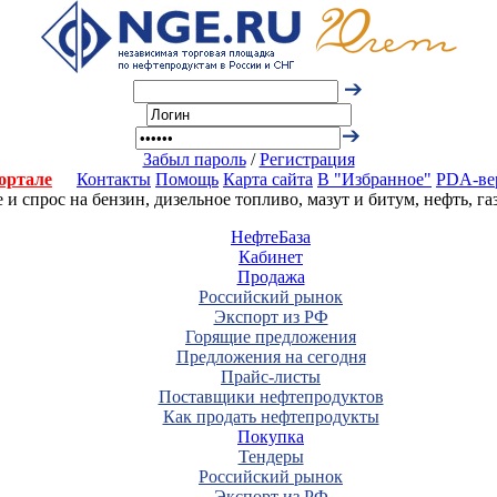
Забыл пароль
/
Регистрация
ортале
Контакты
Помощь
Карта сайта
В "Избранное"
PDA-ве
 спрос на бензин, дизельное топливо, мазут и битум, нефть, г
НефтеБаза
Кабинет
Продажа
Российский рынок
Экспорт из РФ
Горящие предложения
Предложения на сегодня
Прайс-листы
Поставщики нефтепродуктов
Как продать нефтепродукты
Покупка
Тендеры
Российский рынок
Экспорт из РФ