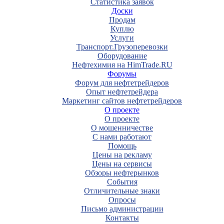
Статистика заявок
Доски
Продам
Куплю
Услуги
Транспорт.Грузоперевозки
Оборудование
Нефтехимия на HimTrade.RU
Форумы
Форум для нефтетрейдеров
Опыт нефтетрейдера
Маркетинг сайтов нефтетрейдеров
О проекте
О проекте
О мошенничестве
С нами работают
Помощь
Цены на рекламу
Цены на сервисы
Обзоры нефтерынков
События
Отличительные знаки
Опросы
Письмо администрации
Контакты