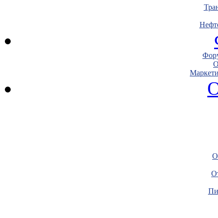
Тра
Нефт
Фору
О
Маркети
О
О
О
Пи