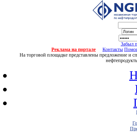
Забыл 
Реклама на портале
Контакты
Помо
На торговой площадке представлены предложение и спро
нефтепродукты
Н
Г
Пре