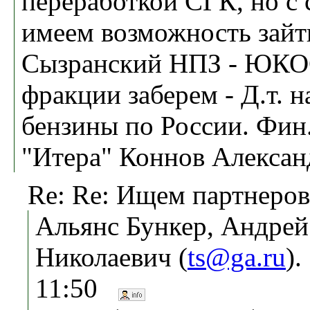
переработкой СГК, но с 
имеем возможность зайт
Сызранский НПЗ - ЮКО
фракции заберем - Д.т. н
бензины по России. Фи
"Итера" Коннов Алексан
Re: Re: Ищем партнеро
Альянс Бункер, Андрей
Николаевич (
ts@ga.ru
)
11:50