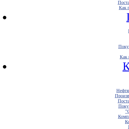
Пост
Как 
Поку
Как 
К
Нефтя
Произв
Пост
Поку
"
Комп
К