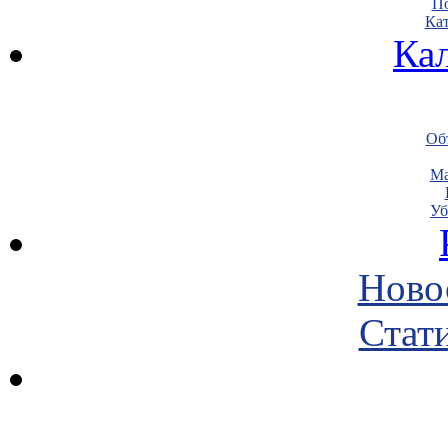
По
Кат
Ка
Объ
Ма
Уб
Ново
Стати