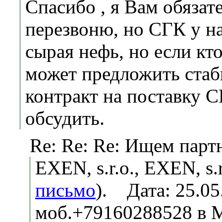
Спасибо , я Вам обязат
перезвоню, но СГК у на
сырая нефь, но если кт
может предложить ста
контракт на поставку С
обсудить.
Re: Re: Re: Ищем парт
EXEN, s.r.o., EXEN, s.r
письмо
). Дата: 25.0
моб.+79160288528 в М