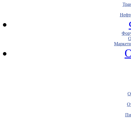
Тра
Нефт
Фору
О
Маркети
О
О
О
Пи