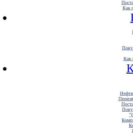
Пост
Как 
Поку
Как 
К
Нефтя
Произв
Пост
Поку
"
Комп
К