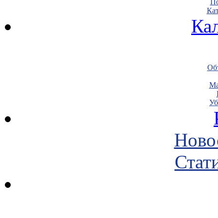
По
Кат
Ка
Объ
Ма
Уб
Ново
Стати