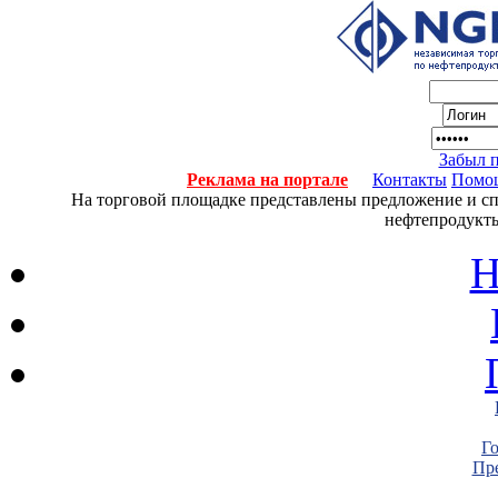
Забыл 
Реклама на портале
Контакты
Помо
На торговой площадке представлены предложение и спро
нефтепродукты
Н
Г
Пре