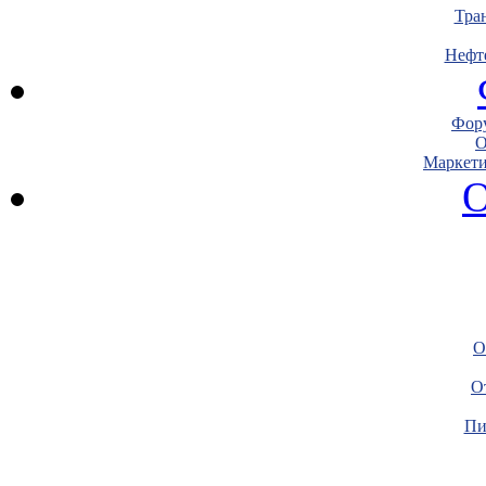
Тра
Нефт
Фору
О
Маркети
О
О
О
Пи