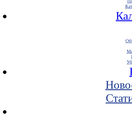
По
Кат
Ка
Объ
Ма
Уб
Ново
Стати