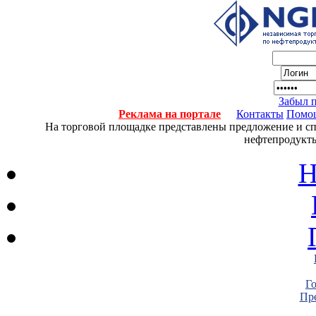
Забыл 
Реклама на портале
Контакты
Помо
На торговой площадке представлены предложение и спро
нефтепродукты
Н
Г
Пре