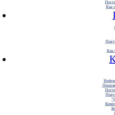
Пост
Как 
Поку
Как 
К
Нефтя
Произв
Пост
Поку
"
Комп
К