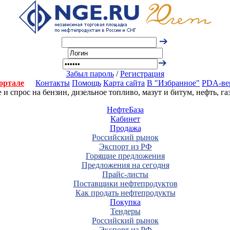
Забыл пароль
/
Регистрация
ортале
Контакты
Помощь
Карта сайта
В "Избранное"
PDA-ве
 спрос на бензин, дизельное топливо, мазут и битум, нефть, г
НефтеБаза
Кабинет
Продажа
Российский рынок
Экспорт из РФ
Горящие предложения
Предложения на сегодня
Прайс-листы
Поставщики нефтепродуктов
Как продать нефтепродукты
Покупка
Тендеры
Российский рынок
Экспорт из РФ