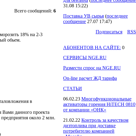
для бензина
(
последнее сообщение
31.08 15:22
)
Всего сообщений:
6
Поставка УВ сырья
(
последнее
сообщение
27.07 17:47
)
Подпиcаться
RSS
морозить 18% на 2-3
мый обьем.
АБОНЕНТОВ НА САЙТЕ:
0
СЕРВИСЫ NGE.RU
Размести спрос на NGE.RU
On-line расчет ЖД тарифа
СТАТЬИ
06.02.23
Многофункциональные
италовложения в
активаторы горения HiTECH 0810
от компании «ОНК»
я Вами данного проекта
 предприятия около 2 млн.
21.02.22
Контроль за качеством
дизтоплива при доставке
потребителю компанией
)