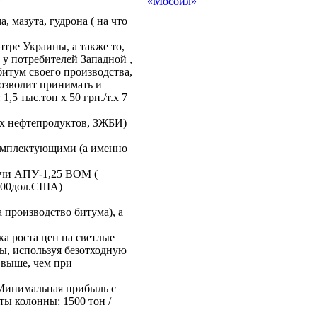
«Мосойл»
 мазута, гудрона ( на что
тре Украины, а также то,
у потребителей Западной ,
итум своего производства,
позволит принимать и
,5 тыс.тон х 50 грн./т.х 7
ых нефтепродуктов, ЗЖБИ)
комплектующими (а именно
печи АПУ-1,25 ВОМ (
0000дол.США)
 производство битума), а
а роста цен на светлые
ы, используя безотходную
 выше, чем при
. Минимальная прибыль с
ы колонны: 1500 тон /