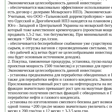
Экономическая целесообразность данной инвестиции:
- обеспечивается максимально эффективное использование е
есть договор с дилерами Мозырского НПЗ). Экономическая 
Учитывая, что ООО «Тальновский дорремстройсервис» заним
что Одесский и Дрогобичский НПЗ находятся на плановом р
Юго - Западной и Центральной Украины на мозырский битум
который тоже качественнее кременчуцкого (проектная мощно
продавать 1,5-2 тыс. тон битума/месяц. При минимальной нац
месяцев = 500 тыс.грн./сезон.
- обеспечивается бесперебойное снабжение уже существую
сырьем, и отгрузка вагонов с произведенными светлыми, 
- без рабочей ж/д ветки будет не целесообразными инвес
она будет основным источником доходов).
2. Покупка, таможенные процедуры, установка, пуско-нал
проектная мощность 1500 тон/месяц) и установки для приго
Экономическая целесообразность данной инвестиции:
- установка предназначена для переработки обводненных и 
также для переработки нефти и газового конденсата. Эконо
Прослеживая постоянный рост цен на нефтепродукты на вн
фракции значительно превышает рост цен на мазутные фр
технологию получения светлых фракций с обводненных и Г
переработке нефти и газового конденсата.
- установка по изготовлению смесевого бензина дает возмо
одной тонны =200 грн.(ее можно значительно увеличить с 
месяц х 200 грн/тон х 12 месяц = 3-3,5 млн.грн.