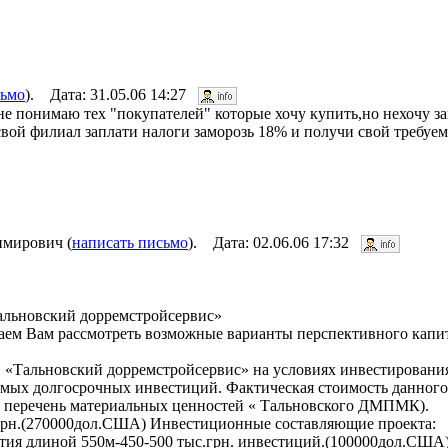
сьмо
). Дата: 31.05.06 14:27
не понимаю тех "покупателей" которые хочу купить,но нехочу за
свой филиал заплати налоги заморозь 18% и получи свой требуе
мирович (
написать письмо
). Дата: 02.06.06 17:32
альновский дорремстройсервис»
лагаем Вам рассмотреть возможные варианты перспективного кап
О «Тальновский дорремстройсервис» на условиях инвестировани
ямых долгосрочных инвестиций. Фактическая стоимость данного
 перечень материальных ценностей « Тальновского ДМПМК).
. грн.(270000дол.США) Инвестиционные составляющие проекта:
ятия длиной 550м-450-500 тыс.грн. инвестиций.(100000дол.США