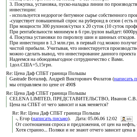
3. Покупка, установка, пуско-наладка линии по производст
инвестиции:
- используется недорогое битумное сырье собственного прои
-существует повышенный спрос на рубероид в сезон ( есть 
При мощности 300 рулонов/сутки х 20 суток (10 суток проф
При рентабельности минимум в 6 грн./рулон выйдет: 6000рул.
4. Покупка установки по пиролизу шин и шинных отходов.
При инвестиции в 1,3 млн.грн. в первый год можно получит
чистой прибыли. Учитывая, что инвестируется производство
можно сделать вывод, что инвестирование данного проекта
Надеемся на обоюдовыгодное сотрудничество с Вами.
1дол.США=5,15грн.
Re: Цена Даф СПБТ граница Польшы
Gastrade Воталиф, Андрей Викторович Филатов (
написать 
мы отправляем по цене от 490$
Re: Цена Даф СПБТ граница Польшы
CELENA LIMITED, ПРЕДСТАВИТЕЛЬСТВО, Иванов С.В.
Цена на СПБТ от чего зависит и как меняется?
Re: Re: Цена Даф СПБТ граница Польшы
-, Егор (
написать письмо
). Дата: 05.06.06 12:02
От соотношения спроса и предложения, от цен на нефть, о
Хотя странно... Поляки и не знают отчего зависит цена в и