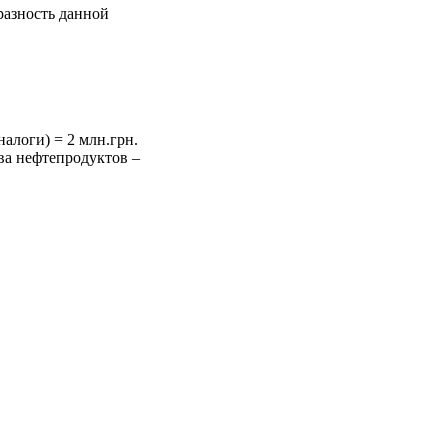
разность данной
алоги) = 2 млн.грн.
ва нефтепродуктов –