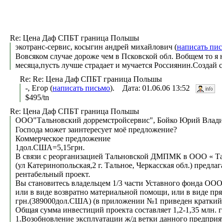
Re: Цена Даф СПБТ граница Польшы
экотранс-сервис, косыгин андрей михайлович (
написать пи
Вовсяком случае дороже чем в Псковской обл. Вобщем то я 
месяца,пусть лучше страдает и мучается Россиянин.Создай 
Re: Re: Цена Даф СПБТ граница Польшы
-, Егор (
написать письмо
). Дата: 01.06.06 13:52
$495/tn
Re: Цена Даф СПБТ граница Польшы
ООО"Тальновский дорремстройсервис", Бойко Юрий Влади
Господа может заинтересует моё предложение?
Коммерческое предложение
1дол.США=5,15грн.
В связи с реорганизацией Тальновской ДМПМК в ООО « Т
(ул Катеринопольская,2 г. Тальное, Черкасская обл.) пред
рентабельный проект.
Вы становитесь владельцем 1/3 части Уставного фонда ОО
или в виде возвратно материальной помощи, или в виде пр
грн.(389000дол.США) (в приложении №1 приведен краткий
Общая сумма инвестиций проекта составляет 1,2-1,35 млн
1.Возобновление эксплуатации ж/д ветки данного предпри