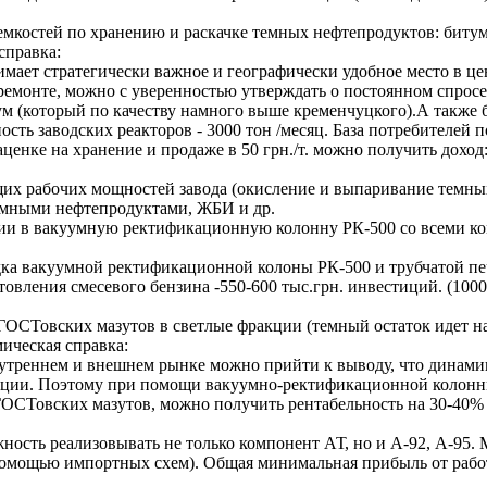
мкостей по хранению и раскачке темных нефтепродуктов: битума,
справка:
ает стратегически важное и географически удобное место в цен
емонте, можно с уверенностью утверждать о постоянном спросе 
 (который по качеству намного выше кременчуцкого).А также б
сть заводских реакторов - 3000 тон /месяц. База потребителей 
енке на хранение и продаже в 50 грн./т. можно получить доход: 1
щих рабочих мощностей завода (окисление и выпаривание темн
темными нефтепродуктами, ЖБИ и др.
тиции в вакуумную ректификационную колонну РК-500 со всеми 
адка вакуумной ректификационной колоны РК-500 и трубчатой 
товления смесевого бензина -550-600 тыс.грн. инвестиций. (10
ГОСТовских мазутов в светлые фракции (темный остаток идет на
мическая справка:
утреннем и внешнем рынке можно прийти к выводу, что динамик
акции. Поэтому при помощи вакуумно-ректификационной колонн
ОСТовских мазутов, можно получить рентабельность на 30-40%
жность реализовывать не только компонент АТ, но и А-92, А-95
помощью импортных схем). Общая минимальная прибыль от работ