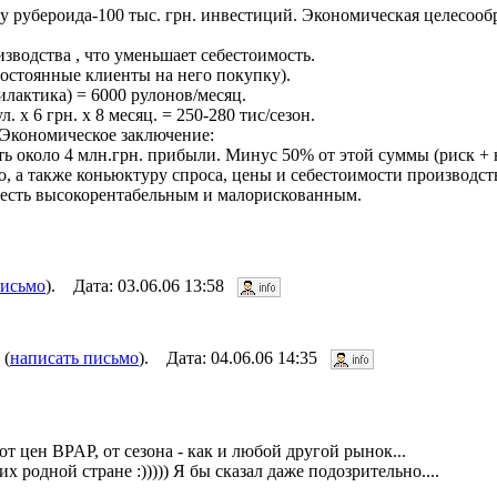
ву рубероида-100 тыс. грн. инвестиций. Экономическая целесооб
зводства , что уменьшает себестоимость.
постоянные клиенты на него покупку).
илактика) = 6000 рулонов/месяц.
 х 6 грн. х 8 месяц. = 250-280 тис/сезон.
 Экономическое заключение:
ь около 4 млн.грн. прибыли. Минус 50% от этой суммы (риск + н
, а также коньюктуру спроса, цены и себестоимости производст
 есть высокорентабельным и малорискованным.
письмо
). Дата: 03.06.06 13:58
 (
написать письмо
). Дата: 04.06.06 14:35
т цен BPAP, от сезона - как и любой другой рынок...
х родной стране :))))) Я бы сказал даже подозрительно....