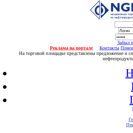
Забыл 
Реклама на портале
Контакты
Помо
На торговой площадке представлены предложение и спро
нефтепродукты
Н
Г
Пре