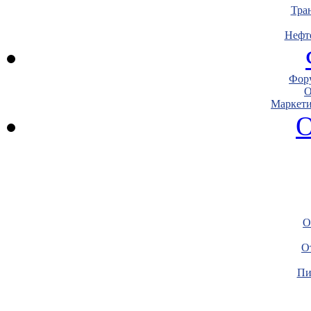
Тра
Нефт
Фору
О
Маркети
О
О
О
Пи