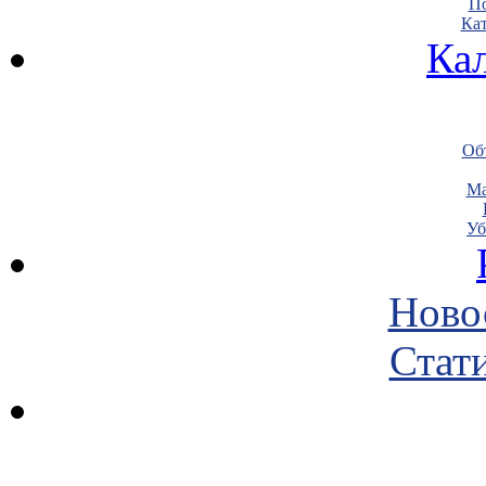
По
Кат
Ка
Объ
Ма
Уб
Ново
Стати