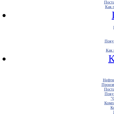
Пост
Как 
Поку
Как 
К
Нефтя
Произв
Пост
Поку
"
Комп
К