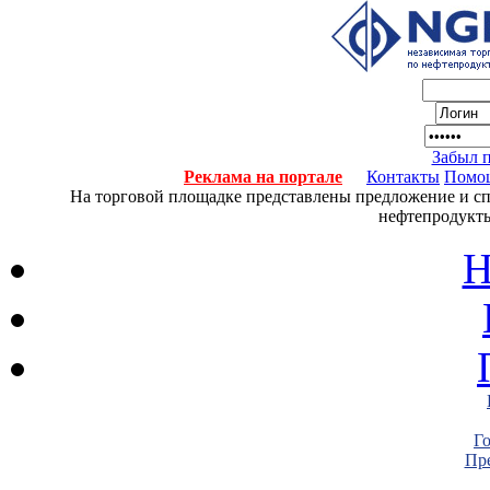
Забыл 
Реклама на портале
Контакты
Помо
На торговой площадке представлены предложение и спро
нефтепродукты
Н
Г
Пре