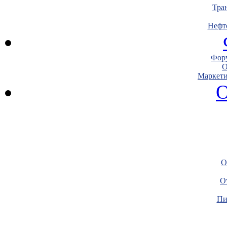
Тра
Нефт
Фору
О
Маркети
О
О
О
Пи