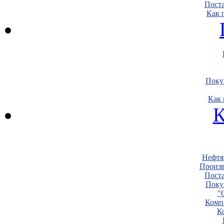
Пост
Как 
Поку
Как 
К
Нефтя
Произв
Пост
Поку
"
Комп
К