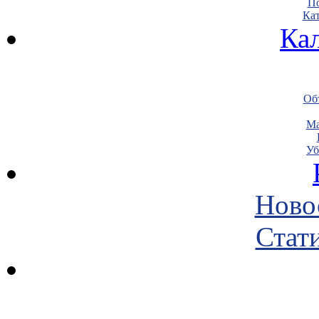
По
Кат
Ка
Объ
Ма
Уб
Ново
Стати