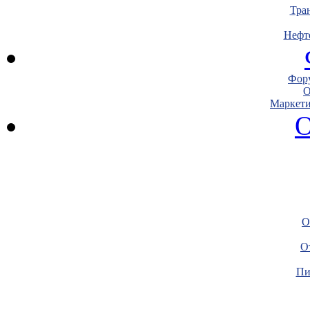
Тра
Нефт
Фору
О
Маркети
О
О
О
Пи