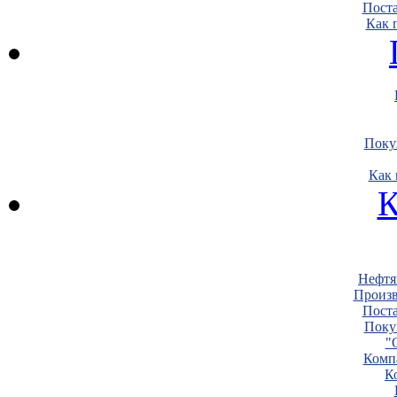
Пост
Как 
Поку
Как 
К
Нефтя
Произв
Пост
Поку
"
Комп
К