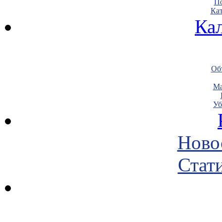
По
Кат
Ка
Объ
Ма
Уб
Ново
Стати