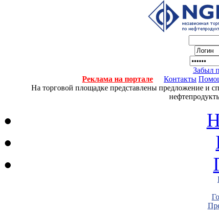
Забыл 
Реклама на портале
Контакты
Помо
На торговой площадке представлены предложение и спро
нефтепродукты
Н
Г
Пре