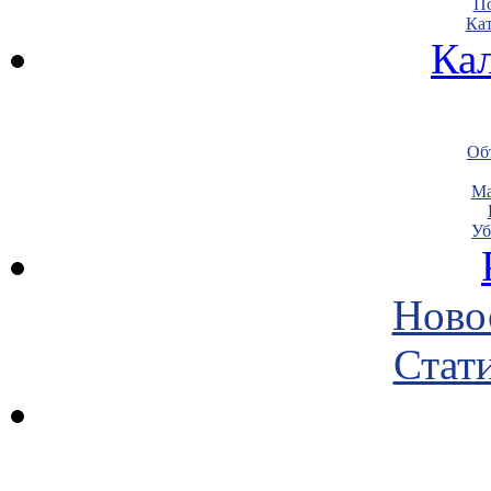
По
Кат
Ка
Объ
Ма
Уб
Ново
Стати