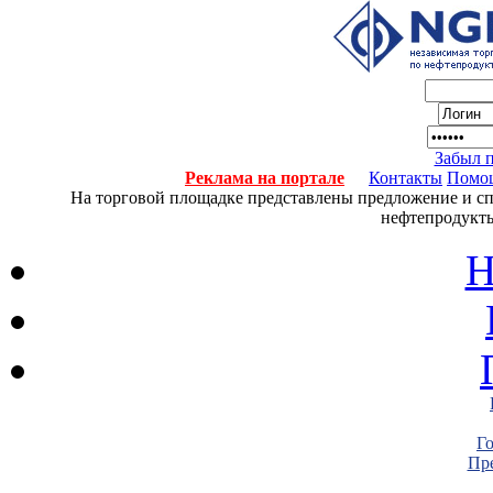
Забыл 
Реклама на портале
Контакты
Помо
На торговой площадке представлены предложение и спро
нефтепродукты
Н
Г
Пре