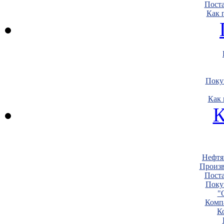
Пост
Как 
Поку
Как 
К
Нефтя
Произв
Пост
Поку
"
Комп
К