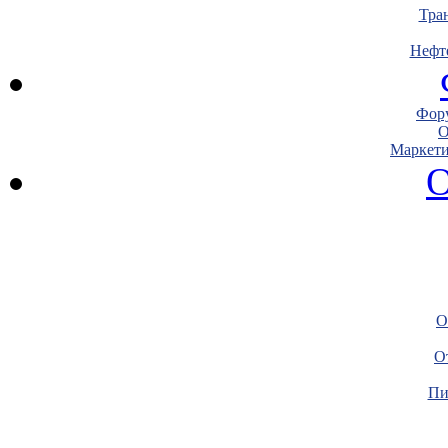
Тра
Нефт
Фору
О
Маркети
О
О
О
Пи