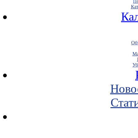
По
Кат
Ка
Объ
Ма
Уб
Ново
Стати