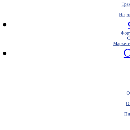
Тра
Нефт
Фору
О
Маркети
О
О
О
Пи