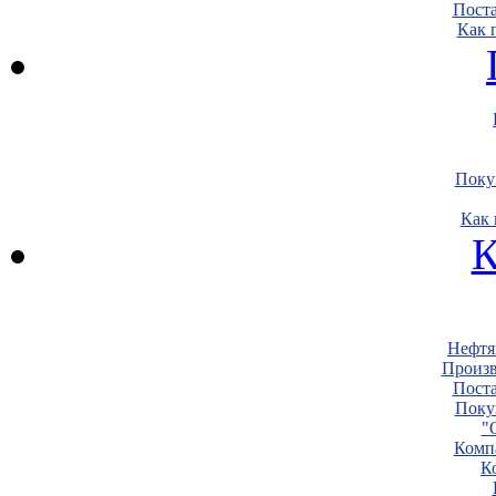
Пост
Как 
Поку
Как 
К
Нефтя
Произв
Пост
Поку
"
Комп
К