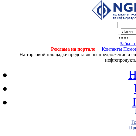
Забыл 
Реклама на портале
Контакты
Помо
На торговой площадке представлены предложение и спро
нефтепродукты
Н
Г
Пре