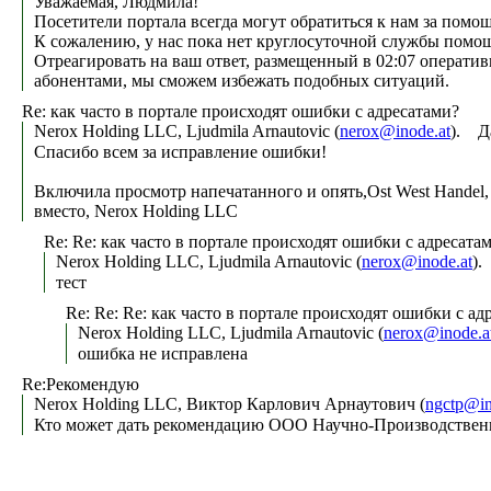
Уважаемая, Людмила!
Посетители портала всегда могут обратиться к нам за помощ
К сожалению, у нас пока нет круглосуточной службы помощи
Отреагировать на ваш ответ, размещенный в 02:07 оператив
абонентами, мы сможем избежать подобных ситуаций.
Re: как часто в портале происходят ошибки с адресатами?
Nerox Holding LLC, Ljudmila Arnautovic (
nerox@inode.at
). Д
Спасибо всем за исправлениe ошибки!
Включила просмотр напечатанного и опять,Ost West Handel,
вместо, Nerox Holding LLC
Re: Re: как часто в портале происходят ошибки с адресата
Nerox Holding LLC, Ljudmila Arnautovic (
nerox@inode.at
).
тест
Re: Re: Re: как часто в портале происходят ошибки с ад
Nerox Holding LLC, Ljudmila Arnautovic (
nerox@inode.a
ошибка не исправлена
Re:Рекомендую
Nerox Holding LLC, Виктор Карлович Арнаутович (
ngctp@in
Кто может дать рекомендацию ООО Научно-Производственно