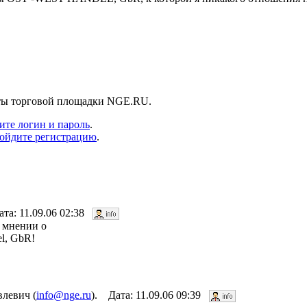
нты торговой площадки NGE.RU.
ите логин и пароль
.
ойдите регистрацию
.
ата: 11.09.06 02:38
х мнении о
l, GbR!
левич (
info@nge.ru
). Дата: 11.09.06 09:39