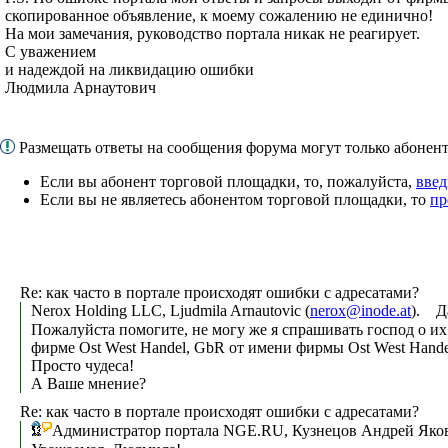
скопированное объявление, к моему сожалению не единично!
На мои замечания, руководство портала никак не реагирует.
С уважением
и надеждой на ликвидацию ошибки
Людмила Арнаутович
Размещать ответы на сообщения форума могут только абоне
Если вы абонент торговой площадки, то, пожалуйста,
введ
Если вы не являетесь абонентом торговой площадки, то
пр
Re: как часто в портале происходят ошибки с адресатами?
Nerox Holding LLC, Ljudmila Arnautovic (
nerox@inode.at
). Д
Пожалуйста помогите, не могу же я спрашивать господ о и
фирме Ost West Handel, GbR от имени фирмы Ost West Hande
Просто чудеса!
А Ваше мнение?
Re: как часто в портале происходят ошибки с адресатами?
Администратор портала NGE.RU, Кузнецов Андрей Яков