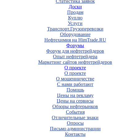
Статистика заявок
Доски
Продам
Куплю
Услуги
Транспорт.Грузоперевозки
Оборудование
Нефтехимия на HimTrade.RU
Форумы
Форум для нефтетрейдеров
Опыт нефтетрейдера
Маркетинг сайтов нефтетрейдеров
О проекте
О проекте
О мошенничестве
С нами работают
Помощь
Цены на рекламу
Цены на сервисы
Обзоры нефтерынков
События
Отличительные знаки
Опросы
Письмо администрации
Контакты