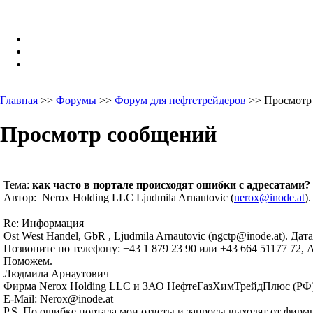
Главная
>>
Форумы
>>
Форум для нефтетрейдеров
>> Просмотр
Просмотр сообщений
Тема:
как часто в портале происходят ошибки с адресатами?
Автор: Nerox Holding LLC Ljudmila Arnautovic (
nerox@inode.at
)
Re: Информация
Ost West Handel, GbR , Ljudmila Arnautovic (ngctp@inode.at). Дата
Позвоните по телефону: +43 1 879 23 90 или +43 664 51177 72, 
Поможем.
Людмила Арнаутович
Фирма Nerox Holding LLC и ЗАО НефтеГазХимТрейдПлюс (РФ
E-Mail: Nerox@inode.at
P.S. По ошибке портала мои ответы и запросы выходят от фи