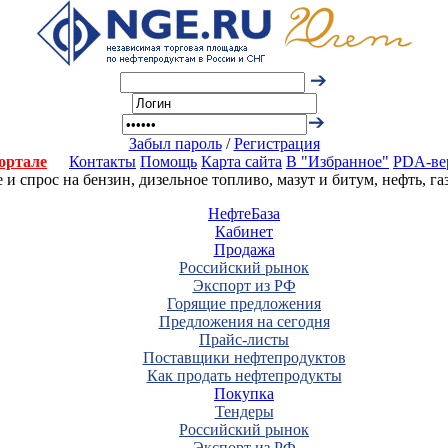
Забыл пароль
/
Регистрация
ортале
Контакты
Помощь
Карта сайта
В "Избранное"
PDA-ве
 спрос на бензин, дизельное топливо, мазут и битум, нефть, г
НефтеБаза
Кабинет
Продажа
Российский рынок
Экспорт из РФ
Горящие предложения
Предложения на сегодня
Прайс-листы
Поставщики нефтепродуктов
Как продать нефтепродукты
Покупка
Тендеры
Российский рынок
Экспорт из РФ