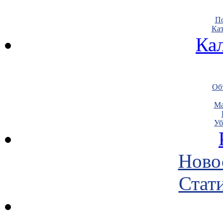
По
Кат
Ка
Объ
Ма
Уб
Ново
Стати