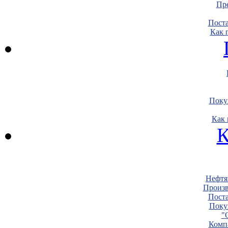
Пре
Пост
Как 
Поку
Как 
К
Нефтя
Произв
Пост
Поку
"
Комп