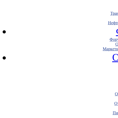
Тра
Нефт
Фору
О
Маркети
О
О
О
Пи