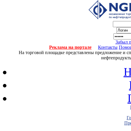
Забыл 
Реклама на портале
Контакты
Помо
На торговой площадке представлены предложение и спро
нефтепродукты
Н
Г
Пре