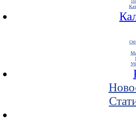
По
Кат
Ка
Объ
Ма
Уб
Ново
Стати