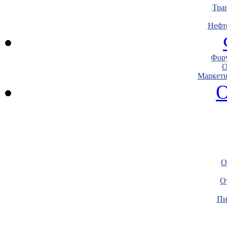
Тра
Нефт
Фору
О
Маркети
О
О
О
Пи