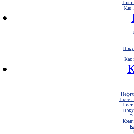
Пост
Как 
Поку
Как 
К
Нефтя
Произв
Пост
Поку
"
Комп
К