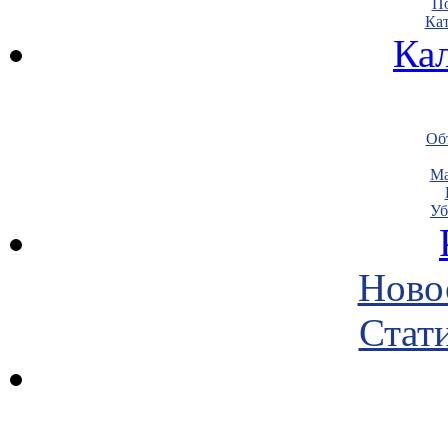
По
Кат
Ка
Объ
Ма
Уб
Ново
Стати