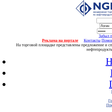
Забыл 
Реклама на портале
Контакты
Помо
На торговой площадке представлены предложение и спро
нефтепродукты
Н
Г
Пре