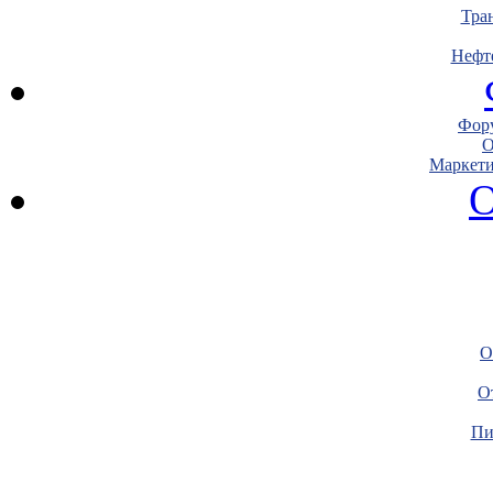
Тра
Нефт
Фору
О
Маркети
О
О
О
Пи