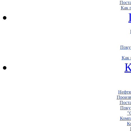
Пост
Как 
Поку
Как 
К
Нефтя
Произв
Пост
Поку
"
Комп
К