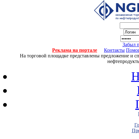
Забыл 
Реклама на портале
Контакты
Помо
На торговой площадке представлены предложение и спро
нефтепродукты
Н
Г
Пре