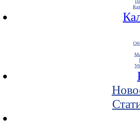
По
Кат
Ка
Объ
Ма
Уб
Ново
Стати