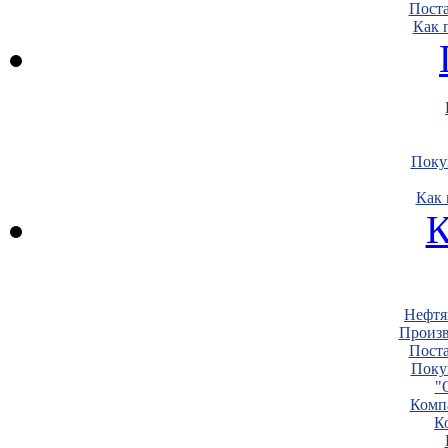
Пост
Как 
Поку
Как 
К
Нефтя
Произв
Пост
Поку
"
Комп
К