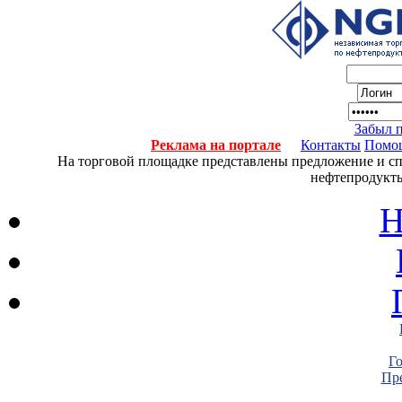
Забыл 
Реклама на портале
Контакты
Помо
На торговой площадке представлены предложение и спро
нефтепродукты
Н
Г
Пре