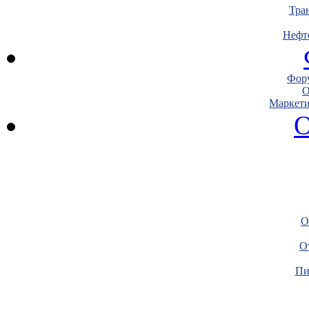
Тра
Нефт
Фору
О
Маркети
О
О
О
Пи