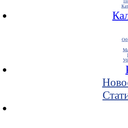
По
Кат
Ка
Объ
Ма
Уб
Ново
Стати