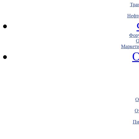
Тра
Нефт
Фору
О
Маркети
О
О
О
Пи