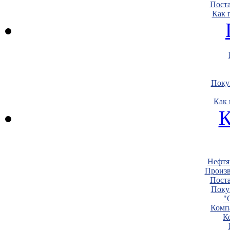
Пост
Как 
Поку
Как 
К
Нефтя
Произв
Пост
Поку
"
Комп
К