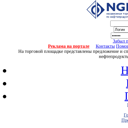
Забыл 
Реклама на портале
Контакты
Помо
На торговой площадке представлены предложение и спро
нефтепродукты
Н
Г
Пре