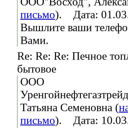
ООО"Восход", Алекса
письмо
). Дата: 01.0
Вышлите ваши телефон
Вами.
Re: Re: Re: Печное то
бытовое
ООО
Уренгойнефтегазтрей
Татьяна Семеновна (
н
письмо
). Дата: 10.0