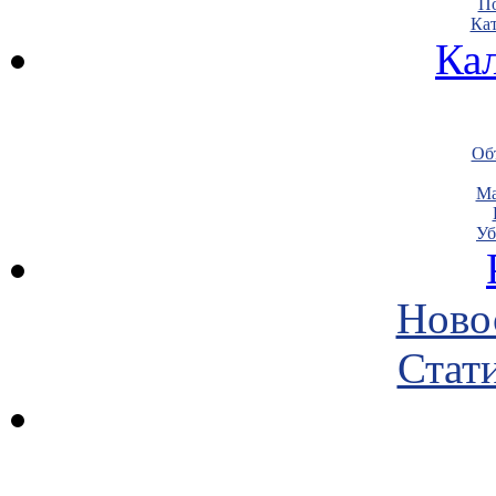
По
Кат
Ка
Объ
Ма
Уб
Ново
Стати