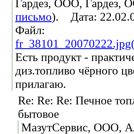
Гардез, ООО, Гардез, 
письмо
). Дата: 22.02.
Файл:
fr_38101_20070222.jpg
Есть продукт - практич
диз.топливо чёрного цв
прилагаю.
Re: Re: Re: Печное то
бытовое
МазутСервис, ООО, А