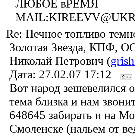
ЛЮБОЕ вРЕМЯ
MAIL:KIREEVV@UKR
Re: Печное топливо темн
Золотая Звезда, КПФ, О
Николай Петрович (
gris
Дата: 27.02.07 17:12
Вот народ зешевелился о
тема близка и нам звони
648645 забирать и на Мо
Смоленске (нальем от вед