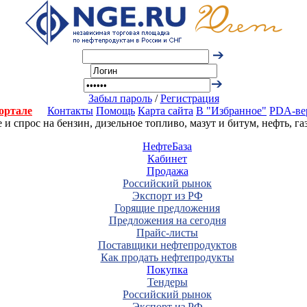
Забыл пароль
/
Регистрация
ортале
Контакты
Помощь
Карта сайта
В "Избранное"
PDA-ве
 спрос на бензин, дизельное топливо, мазут и битум, нефть, г
НефтеБаза
Кабинет
Продажа
Российский рынок
Экспорт из РФ
Горящие предложения
Предложения на сегодня
Прайс-листы
Поставщики нефтепродуктов
Как продать нефтепродукты
Покупка
Тендеры
Российский рынок
Экспорт из РФ