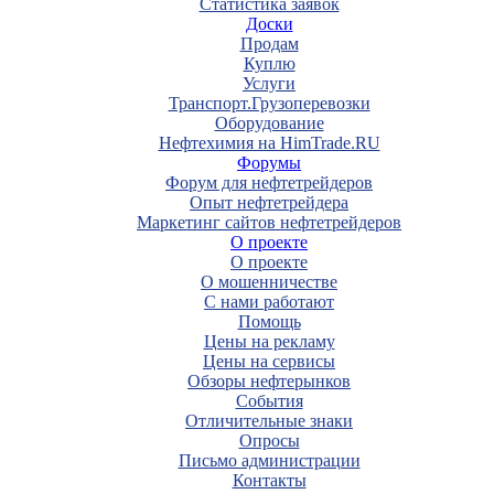
Статистика заявок
Доски
Продам
Куплю
Услуги
Транспорт.Грузоперевозки
Оборудование
Нефтехимия на HimTrade.RU
Форумы
Форум для нефтетрейдеров
Опыт нефтетрейдера
Маркетинг сайтов нефтетрейдеров
О проекте
О проекте
О мошенничестве
С нами работают
Помощь
Цены на рекламу
Цены на сервисы
Обзоры нефтерынков
События
Отличительные знаки
Опросы
Письмо администрации
Контакты