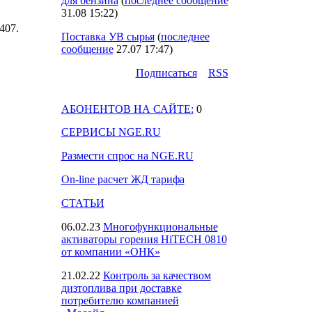
для бензина
(
последнее сообщение
31.08 15:22
)
1407.
Поставка УВ сырья
(
последнее
сообщение
27.07 17:47
)
Подпиcаться
RSS
АБОНЕНТОВ НА САЙТЕ:
0
СЕРВИСЫ NGE.RU
Размести спрос на NGE.RU
On-line расчет ЖД тарифа
СТАТЬИ
06.02.23
Многофункциональные
активаторы горения HiTECH 0810
от компании «ОНК»
21.02.22
Контроль за качеством
дизтоплива при доставке
потребителю компанией