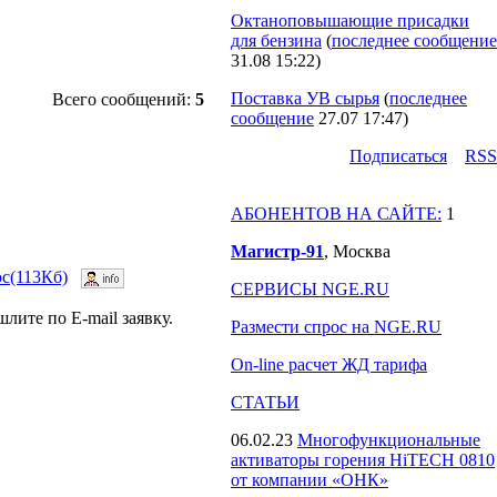
Октаноповышающие присадки
для бензина
(
последнее сообщение
31.08 15:22
)
Поставка УВ сырья
(
последнее
Всего сообщений:
5
сообщение
27.07 17:47
)
Подпиcаться
RSS
АБОНЕНТОВ НА САЙТЕ:
1
Магистр-91
, Москва
oc(113Кб)
СЕРВИСЫ NGE.RU
ите по E-mail заявку.
Размести спрос на NGE.RU
On-line расчет ЖД тарифа
СТАТЬИ
06.02.23
Многофункциональные
активаторы горения HiTECH 0810
от компании «ОНК»