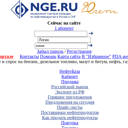
Сейчас на сайте
1 абонент
Забыл пароль
/
Регистрация
ортале
Контакты
Помощь
Карта сайта
В "Избранное"
PDA-ве
 спрос на бензин, дизельное топливо, мазут и битум, нефть, г
НефтеБаза
Кабинет
Продажа
Российский рынок
Экспорт из РФ
Горящие предложения
Предложения на сегодня
Прайс-листы
Поставщики нефтепродуктов
Как продать нефтепродукты
Покупка
Тендеры