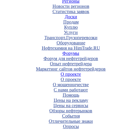
Регионы
Новости регионов
Статистика заявок
Доски
Продам
Куплю
Услуги
Транспорт.Грузоперевозки
Оборудование
Нефтехимия на HimTrade.RU
Форумы
Форум для нефтетрейдеров
Опыт нефтетрейдера
Маркетинг сайтов нефтетрейдеров
О проекте
О проекте
О мошенничестве
С нами работают
Помощь
Цены на рекламу
Цены на сервисы
Обзоры нефтерынков
События
Отличительные знаки
Опросы