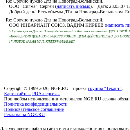
Re: Срочно нужно Дтл на Новоград-Волынский.
ООО "Сигма", Сергей (
написать письмо
). Дата: 28.03.07 
Добрый день! Есть объемы ДТл на Новоград-Волынском. Есл
Re: Срочно нужно Дтл на Новоград-Волынский.
ООО ИНВАРИАНТ СОЮЗ, ВАДИМ КИРЕЕВ (
написать п
> Срочно нужно Дтл на Новоград-Волынский.> Кто может помочь? ЗДРАВС
-АККРЕДИТИВ ЦЕНА-535-530ДОЛЛАРОВсША ЦЕНА ДЕЙСТВИТЕЛЬНА ДО 1ИЮНЯ
17-ЛЮБОЕ вРЕМЯ MAIL:KIREEVV@UKR.NET
Copyright © 1999-2026, NGE.RU – проект
группы "Текарт"
.
Карта сайта...
PDA-версия...
При любом использовании материалов NGE.RU ссылка обязат
Политика конфиденциальности
Пользовательское соглашение
Реклама на NGE.RU
Для улучшения работы сайта и его взаимодействия с пользоват