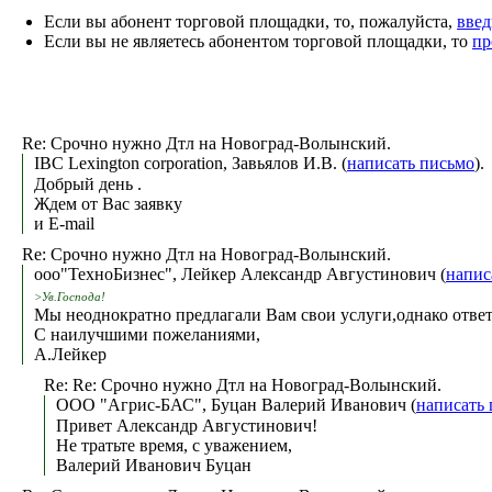
Если вы абонент торговой площадки, то, пожалуйста,
введ
Если вы не являетесь абонентом торговой площадки, то
пр
Re: Срочно нужно Дтл на Новоград-Волынский.
IBC Lexington corporation, Завьялов И.В. (
написать письмо
).
Добрый день .
Ждем от Вас заявку
и E-mail
Re: Срочно нужно Дтл на Новоград-Волынский.
ooo"ТехноБизнес", Лейкер Александр Августинович (
напис
>Ув.Господа!
Мы неоднократно предлагали Вам свои услуги,однако ответ
С наилучшими пожеланиями,
А.Лейкер
Re: Re: Срочно нужно Дтл на Новоград-Волынский.
OOO "Агрис-БАС", Буцан Валерий Иванович (
написать
Привет Александр Августинович!
Не тратьте время, с уважением,
Валерий Иванович Буцан