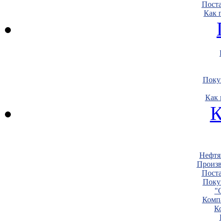
Пост
Как 
Поку
Как 
К
Нефтя
Произв
Пост
Поку
"
Комп
К