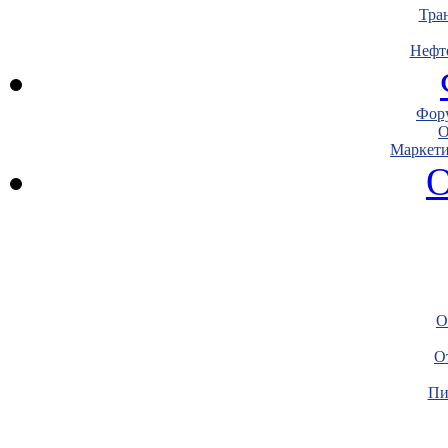
Тра
Нефт
Фору
О
Маркети
О
О
О
Пи