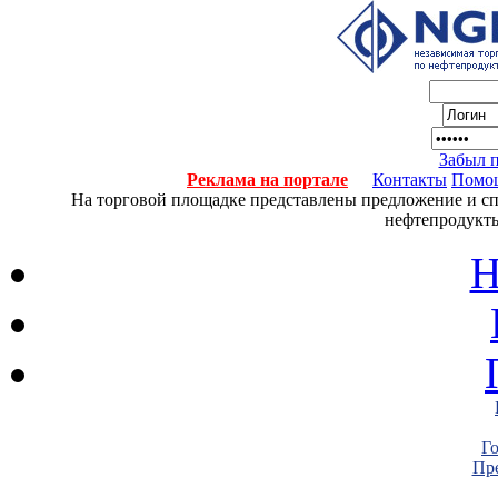
Забыл 
Реклама на портале
Контакты
Помо
На торговой площадке представлены предложение и спро
нефтепродукты
Н
Г
Пре