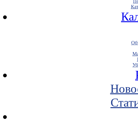
По
Кат
Ка
Объ
Ма
Уб
Ново
Стати