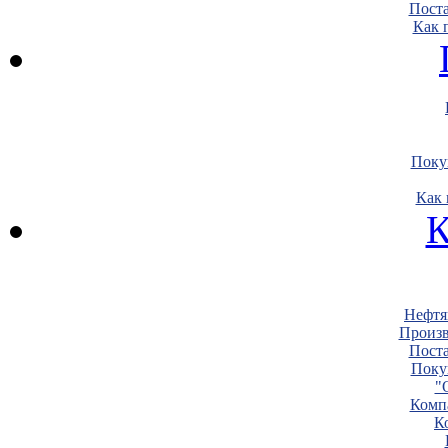
Пост
Как 
Поку
Как 
К
Нефтя
Произв
Пост
Поку
"
Комп
К