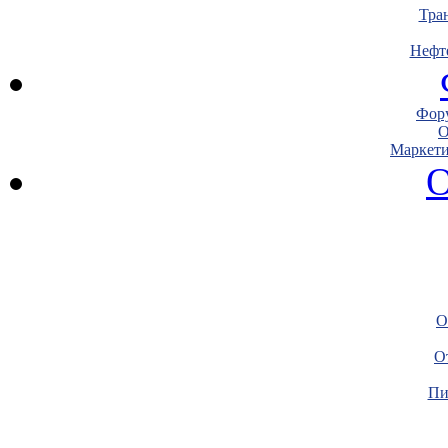
Тра
Нефт
Фору
О
Маркети
О
О
О
Пи