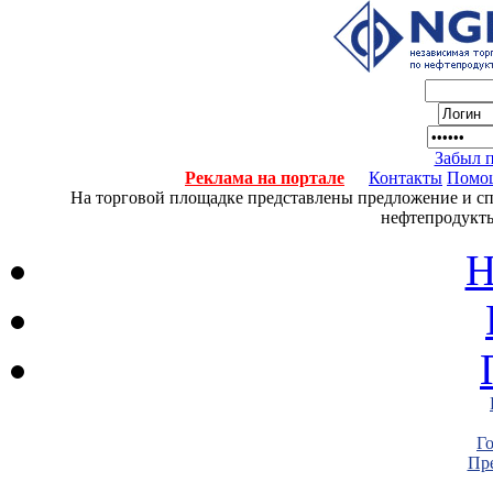
Забыл 
Реклама на портале
Контакты
Помо
На торговой площадке представлены предложение и спро
нефтепродукты
Н
Г
Пре