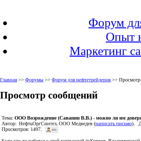
Форум дл
Опыт 
Маркетинг са
Главная
>>
Форумы
>>
Форум для нефтетрейдеров
>> Просмотр
Просмотр сообщений
Тема:
ООО Возрождение (Саванин В.В.) - можно ли им довер
Автор: НефтьОргСинтез, ООО Медведев (
написать письмо
). Д
Просмотров: 1497.
Если кто-то работал с этой компанией (г.Ковров, Владимирской