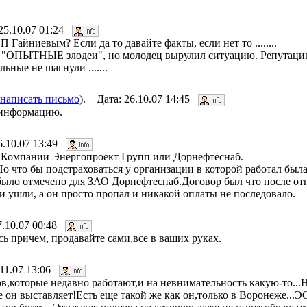
25.10.07 01:24
Гайниевым? Если да то давайте факты, если нет то ........
 "ОПЫТНЫЕ злодеи", но молодец вырулил ситуацию. Репутацию
ьные не шагнули .......
написать письмо
). Дата: 26.10.07 14:45
 информацию.
6.10.07 13:49
в Компании Энергопроект Групп или Дорнефтеснаб.
Но что бы подстраховаться у организации в которой работал была
 было отмечено для ЗАО Дорнефтеснаб.Договор был что после от
 ушли, а он просто пропал и никакой оплаты не последовало.
7.10.07 00:48
сь причем, продавайте сами,все в ваших руках.
.11.07 13:06
,которые недавно работают,и на невнимательность какую-то...Не
е он выставляет!Есть еще такой же как он,только в Воронеже...