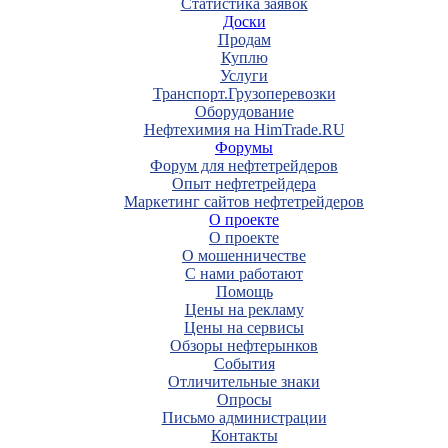
Статистика заявок
Доски
Продам
Куплю
Услуги
Транспорт.Грузоперевозки
Оборудование
Нефтехимия на HimTrade.RU
Форумы
Форум для нефтетрейдеров
Опыт нефтетрейдера
Маркетинг сайтов нефтетрейдеров
О проекте
О проекте
О мошенничестве
С нами работают
Помощь
Цены на рекламу
Цены на сервисы
Обзоры нефтерынков
События
Отличительные знаки
Опросы
Письмо администрации
Контакты