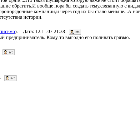
отов брать...Это такая шушара,на которую даже не стоит обращать
ание обратить.И вообще пора бы создать тему,связанную с кида
бропорядочные компании,и через год их бы стало меньше...А н
отсутствия истории.
 письмо
). Дата: 12.11.07 21:38
ый предприниматель. Кому-то выгодно его поливать грязью.
46
18