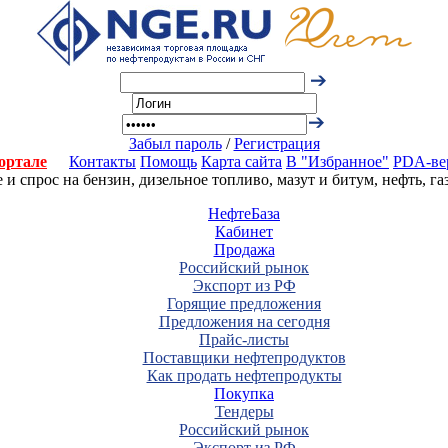
Забыл пароль
/
Регистрация
ортале
Контакты
Помощь
Карта сайта
В "Избранное"
PDA-ве
 спрос на бензин, дизельное топливо, мазут и битум, нефть, г
НефтеБаза
Кабинет
Продажа
Российский рынок
Экспорт из РФ
Горящие предложения
Предложения на сегодня
Прайс-листы
Поставщики нефтепродуктов
Как продать нефтепродукты
Покупка
Тендеры
Российский рынок
Экспорт из РФ