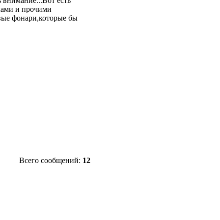
 внимание...Вот есть
лами и прочими
овые фонари,которые бы
Всего сообщений:
12