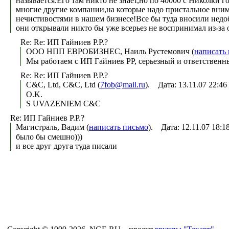
называется.Его там никто не знает,но по 40000 с Николки г
многие другие компании,на которые надо пристальное вним
нечистивостями в нашем бизнесе!Все бы туда вносили недо
они открывали никто бы уже всерьез не воспринимал из-за 
Re: Re: ИП Гайниев Р.Р.?
ООО НПП ЕВРОБИЗНЕС, Наиль Рустемович (
написать
Мы работаем с ИП Гайниев РР, серьезный и ответственн
Re: Re: ИП Гайниев Р.Р.?
C&C, Ltd, C&C, Ltd (
7fob@mail.ru
). Дата: 13.11.07 22:
O.K.
S UVAZENIEM C&C
Re: ИП Гайниев Р.Р.?
Магистраль, Вадим (
написать письмо
). Дата: 12.11.07 18:
было бы смешно)))
и все друг друга туда писали