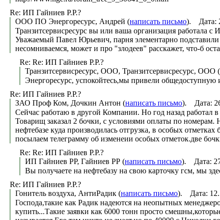
Re: ИП Гайниев Р.Р.?
ООО ПО Энергоресурс, Андрей (
написать письмо
). Дата: 
Транзитсервисресурс вы или ваша организация работала с ИП 
Уважаемый Павел Юрьевич, парня элементарно подставили
несомниваемся, может и про "злодеев" расскажет, что-б остал
Re: Re: ИП Гайниев Р.Р.?
Транзитсервисресурс, ООО, Транзитсервисресурс, ООО (
Энергоресурс, успокойтесь,мы привели общедоступную
Re: ИП Гайниев Р.Р.?
ЗАО Проф Ком, Дочкин Антон (
написать письмо
). Дата: 2
Сейчас работаю в другой Компании. Но год назад работал 
Товарищ заказал 2 бочки, с условиями оплаты по номерам. 
нефтебазе куда производилась отгрузка, в особых отметках
посылаем телеграмму об изменеии особых отметок.две бочки
Re: Re: ИП Гайниев Р.Р.?
ИП Гайниев РР, Гайниев РР (
написать письмо
). Дата: 2
Вы получаете на нефтебазу на свою карточку гсм, мы зде
Re: ИП Гайниев Р.Р.?
Гонитель воздуха, АнтиРадик (
написать письмо
). Дата: 12
Господа,такие как Радик надеются на неопытных менеджеров
купить...Такие заявки как 6000 тонн просто смешны,которы