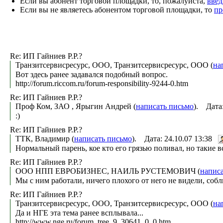
Если вы абонент торговой площадки, то, пожалуйста,
введ
Если вы не являетесь абонентом торговой площадки, то
пр
Re: ИП Гайниев Р.Р.?
Транзитсервисресурс, ООО, Транзитсервисресурс, ООО (
на
Вот здесь ранее задавался подобный вопрос.
http://forum.riccom.ru/forum-responsibility-9244-0.htm
Re: ИП Гайниев Р.Р.?
Проф Ком, ЗАО , Ярыгин Андрей (
написать письмо
). Дата
:)
Re: ИП Гайниев Р.Р.?
ТТК, Владимир (
написать письмо
). Дата: 24.10.07 13:38
Нормальный парень, кое кто его грязью поливал, но такие в
Re: ИП Гайниев Р.Р.?
ООО НПП ЕВРОБИЗНЕС, НАИЛЬ РУСТЕМОВИЧ (
напис
Мы с ним работали, ничего плохого от него не видели, соб
Re: ИП Гайниев Р.Р.?
Транзитсервисресурс, ООО, Транзитсервисресурс, ООО (
на
Да и НГЕ эта тема ранее всплывала...
http://www.nge.ru/forum_tree_9_30641_0_0.htm