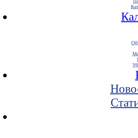
По
Кат
Ка
Объ
Ма
Уб
Ново
Стати