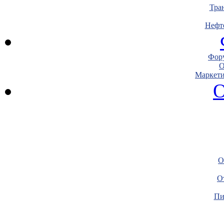
Тра
Нефт
Фору
О
Маркети
О
О
О
Пи