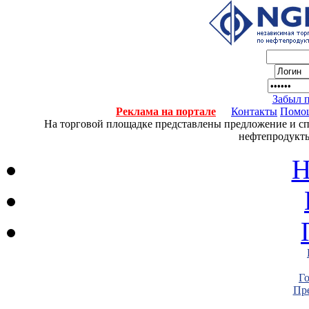
Забыл 
Реклама на портале
Контакты
Помо
На торговой площадке представлены предложение и спро
нефтепродукты
Н
Г
Пре