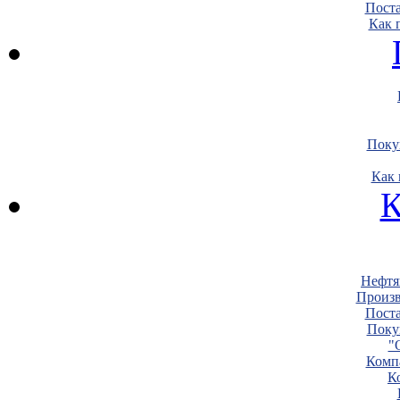
Пост
Как 
Поку
Как 
К
Нефтя
Произв
Пост
Поку
"
Комп
К