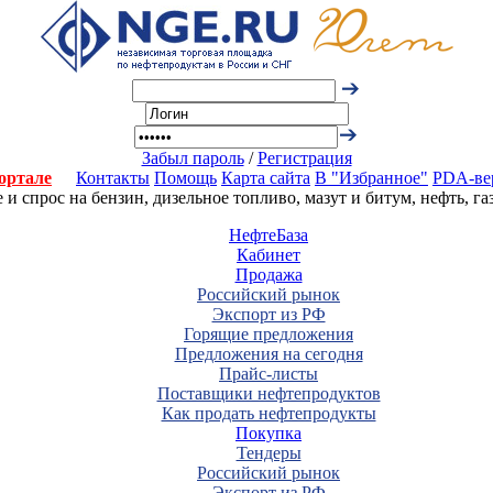
Забыл пароль
/
Регистрация
ортале
Контакты
Помощь
Карта сайта
В "Избранное"
PDA-ве
 спрос на бензин, дизельное топливо, мазут и битум, нефть, г
НефтеБаза
Кабинет
Продажа
Российский рынок
Экспорт из РФ
Горящие предложения
Предложения на сегодня
Прайс-листы
Поставщики нефтепродуктов
Как продать нефтепродукты
Покупка
Тендеры
Российский рынок
Экспорт из РФ