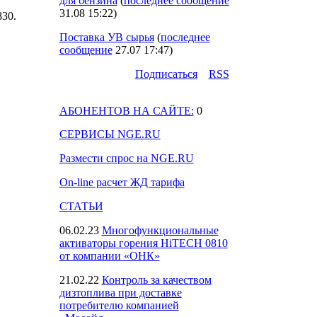
для бензина
(
последнее сообщение
31.08 15:22
)
1830.
Поставка УВ сырья
(
последнее
сообщение
27.07 17:47
)
Подпиcаться
RSS
АБОНЕНТОВ НА САЙТЕ:
0
СЕРВИСЫ NGE.RU
Размести спрос на NGE.RU
On-line расчет ЖД тарифа
СТАТЬИ
06.02.23
Многофункциональные
активаторы горения HiTECH 0810
от компании «ОНК»
21.02.22
Контроль за качеством
дизтоплива при доставке
потребителю компанией