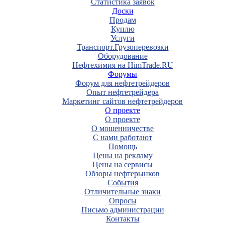
Статистика заявок
Доски
Продам
Куплю
Услуги
Транспорт.Грузоперевозки
Оборудование
Нефтехимия на HimTrade.RU
Форумы
Форум для нефтетрейдеров
Опыт нефтетрейдера
Маркетинг сайтов нефтетрейдеров
О проекте
О проекте
О мошенничестве
С нами работают
Помощь
Цены на рекламу
Цены на сервисы
Обзоры нефтерынков
События
Отличительные знаки
Опросы
Письмо администрации
Контакты