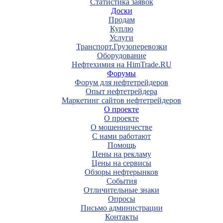
Статистика заявок
Доски
Продам
Куплю
Услуги
Транспорт.Грузоперевозки
Оборудование
Нефтехимия на HimTrade.RU
Форумы
Форум для нефтетрейдеров
Опыт нефтетрейдера
Маркетинг сайтов нефтетрейдеров
О проекте
О проекте
О мошенничестве
С нами работают
Помощь
Цены на рекламу
Цены на сервисы
Обзоры нефтерынков
События
Отличительные знаки
Опросы
Письмо администрации
Контакты