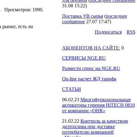
для бензина
(
последнее сообщение
31.08 15:22
)
23. Просмотров: 1990.
Поставка УВ сырья
(
последнее
сообщение
27.07 17:47
)
 рынке, есть ли
Подпиcаться
RSS
АБОНЕНТОВ НА САЙТЕ:
0
СЕРВИСЫ NGE.RU
Размести спрос на NGE.RU
On-line расчет ЖД тарифа
СТАТЬИ
06.02.23
Многофункциональные
активаторы горения HiTECH 0810
от компании «ОНК»
21.02.22
Контроль за качеством
дизтоплива при доставке
потребителю компанией