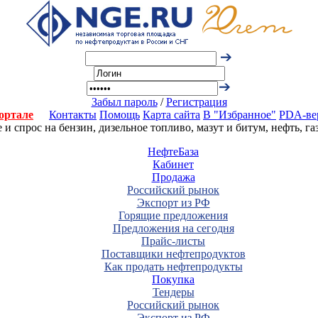
Забыл пароль
/
Регистрация
ортале
Контакты
Помощь
Карта сайта
В "Избранное"
PDA-ве
 спрос на бензин, дизельное топливо, мазут и битум, нефть, г
НефтеБаза
Кабинет
Продажа
Российский рынок
Экспорт из РФ
Горящие предложения
Предложения на сегодня
Прайс-листы
Поставщики нефтепродуктов
Как продать нефтепродукты
Покупка
Тендеры
Российский рынок
Экспорт из РФ