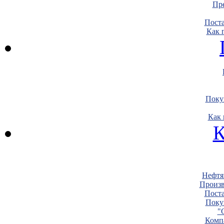
Пре
Пост
Как 
Поку
Как 
К
Нефтя
Произв
Пост
Поку
"
Комп