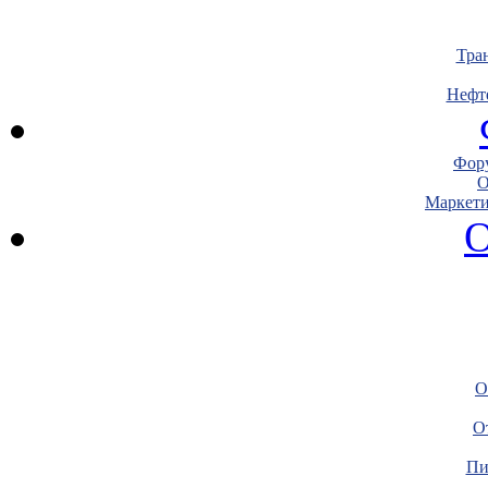
Тра
Нефт
Фору
О
Маркети
О
О
О
Пи