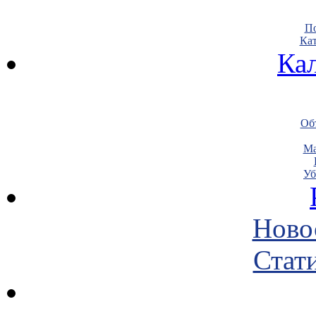
По
Кат
Ка
Объ
Ма
Уб
Ново
Стати