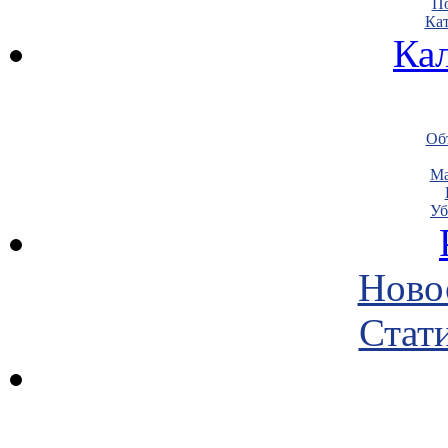
По
Кат
Ка
Объ
Ма
Уб
Ново
Стати