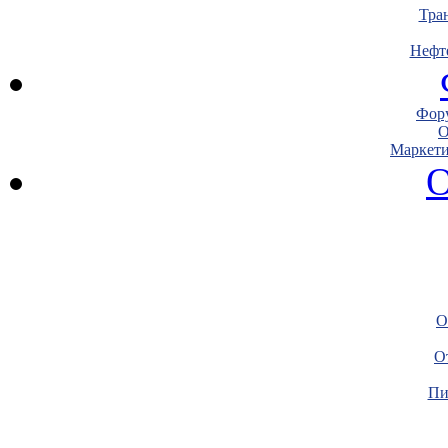
Тра
Нефт
Фору
О
Маркети
О
О
О
Пи