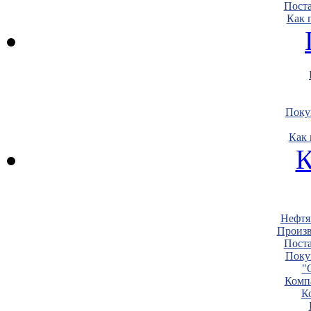
Пост
Как 
Поку
Как 
К
Нефтя
Произв
Пост
Поку
"
Комп
К