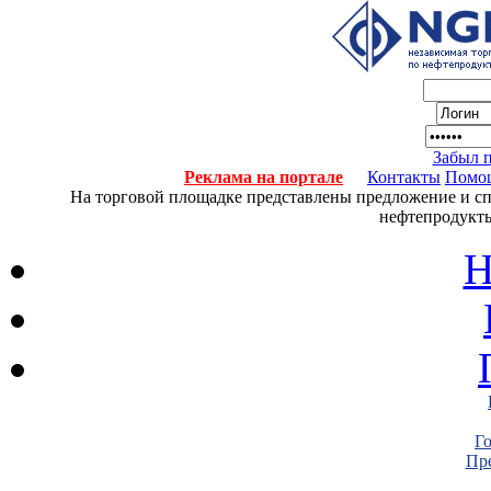
Забыл 
Реклама на портале
Контакты
Помо
На торговой площадке представлены предложение и спро
нефтепродукты
Н
Г
Пре