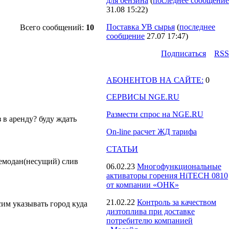
для бензина
(
последнее сообщение
31.08 15:22
)
Поставка УВ сырья
(
последнее
Всего сообщений:
10
сообщение
27.07 17:47
)
Подпиcаться
RSS
АБОНЕНТОВ НА САЙТЕ:
0
СЕРВИСЫ NGE.RU
Размести спрос на NGE.RU
 в аренду? буду ждать
On-line расчет ЖД тарифа
СТАТЬИ
чемодан(несущий) слив
06.02.23
Многофункциональные
активаторы горения HiTECH 0810
от компании «ОНК»
21.02.22
Контроль за качеством
им указывать город куда
дизтоплива при доставке
потребителю компанией