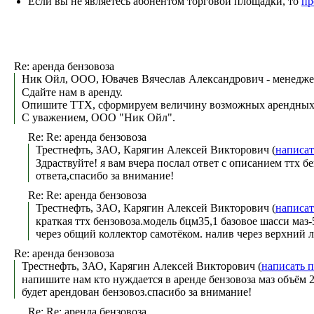
Если вы не являетесь абонентом торговой площадки, то
пр
Re: аренда бензовоза
Ник Ойл, ООО, Ювачев Вячеслав Александрович - менедже
Сдайте нам в аренду.
Опишите ТТХ, сформируем величину возможных арендных
С уважением, ООО "Ник Ойл".
Re: Re: аренда бензовоза
Трестнефть, ЗАО, Карягин Алексей Викторович (
написат
Здраствуйте! я вам вчера послал ответ с описанием ттх б
ответа,спасибо за внимание!
Re: Re: аренда бензовоза
Трестнефть, ЗАО, Карягин Алексей Викторович (
написат
краткая ттх бензовоза.модель бцм35,1 базовое шасси маз
через общий коллектор самотёком. налив через верхни
Re: аренда бензовоза
Трестнефть, ЗАО, Карягин Алексей Викторович (
написать 
напишите нам кто нуждается в аренде бензовоза маз объём
будет арендован бензовоз.спасибо за внимание!
Re: Re: аренда бензовоза