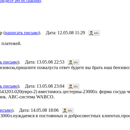
ойдите регистрацию
.
р (
написать письмо
). Дата: 12.05.08 11:29
 платежей.
ь письмо
). Дата: 13.05.08 22:53
ензовоза,пришлите пожалуста ответ будите вы брать наш бензовоз
ь письмо
). Дата: 13.05.08 23:04
-543203-020(евро-2) вместимось цестерны-23000л. форма сосуда 
й люк. АВС-система WABCO.
письмо
). Дата: 14.05.08 18:06
 23000л.нуждаемся в постоянных и добросовестных клиентах.прос