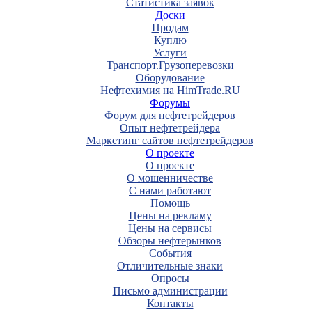
Статистика заявок
Доски
Продам
Куплю
Услуги
Транспорт.Грузоперевозки
Оборудование
Нефтехимия на HimTrade.RU
Форумы
Форум для нефтетрейдеров
Опыт нефтетрейдера
Маркетинг сайтов нефтетрейдеров
О проекте
О проекте
О мошенничестве
С нами работают
Помощь
Цены на рекламу
Цены на сервисы
Обзоры нефтерынков
События
Отличительные знаки
Опросы
Письмо администрации
Контакты