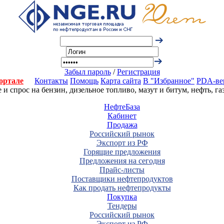
Забыл пароль
/
Регистрация
ортале
Контакты
Помощь
Карта сайта
В "Избранное"
PDA-ве
 спрос на бензин, дизельное топливо, мазут и битум, нефть, г
НефтеБаза
Кабинет
Продажа
Российский рынок
Экспорт из РФ
Горящие предложения
Предложения на сегодня
Прайс-листы
Поставщики нефтепродуктов
Как продать нефтепродукты
Покупка
Тендеры
Российский рынок
Экспорт из РФ