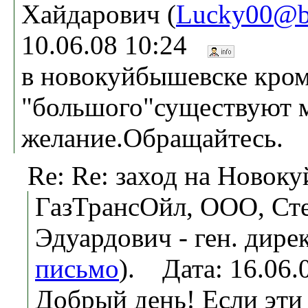
Хайдарович (
Lucky00@b
10.06.08 10:24
в новокуйбышевске кро
"большого"существуют 
желание.Обращайтесь.
Re: Re: заход на Новок
ГазТрансОйл, ООО, Ст
Эдуардович - ген. дирек
письмо
). Дата: 16.06
Добрый день! Если эт