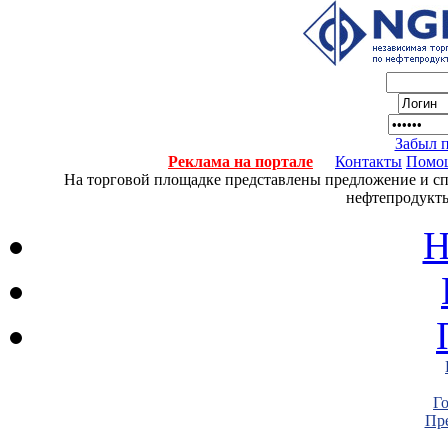
Забыл 
Реклама на портале
Контакты
Помо
На торговой площадке представлены предложение и спро
нефтепродукты
Н
Г
Пре