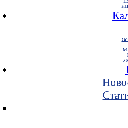
По
Кат
Ка
Объ
Ма
Уб
Ново
Стати