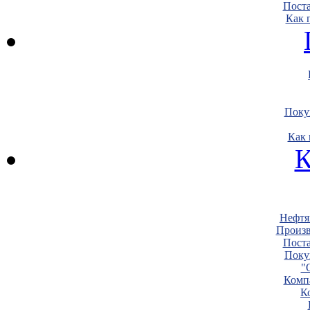
Пост
Как 
Поку
Как 
К
Нефтя
Произв
Пост
Поку
"
Комп
К