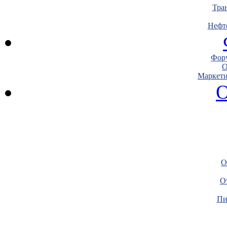
Тра
Нефт
Фору
О
Маркети
О
О
О
Пи