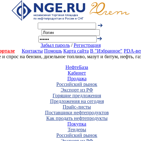
Забыл пароль
/
Регистрация
ортале
Контакты
Помощь
Карта сайта
В "Избранное"
PDA-ве
 спрос на бензин, дизельное топливо, мазут и битум, нефть, г
НефтеБаза
Кабинет
Продажа
Российский рынок
Экспорт из РФ
Горящие предложения
Предложения на сегодня
Прайс-листы
Поставщики нефтепродуктов
Как продать нефтепродукты
Покупка
Тендеры
Российский рынок
Экспорт из РФ