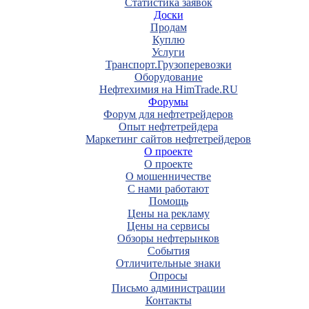
Статистика заявок
Доски
Продам
Куплю
Услуги
Транспорт.Грузоперевозки
Оборудование
Нефтехимия на HimTrade.RU
Форумы
Форум для нефтетрейдеров
Опыт нефтетрейдера
Маркетинг сайтов нефтетрейдеров
О проекте
О проекте
О мошенничестве
С нами работают
Помощь
Цены на рекламу
Цены на сервисы
Обзоры нефтерынков
События
Отличительные знаки
Опросы
Письмо администрации
Контакты