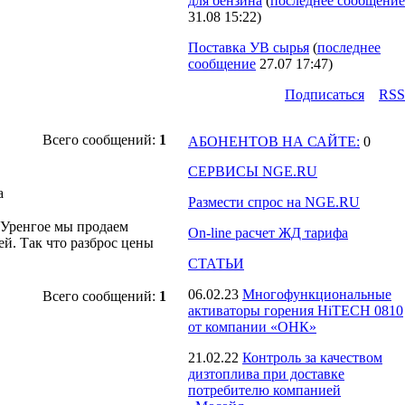
для бензина
(
последнее сообщение
31.08 15:22
)
Поставка УВ сырья
(
последнее
сообщение
27.07 17:47
)
Подпиcаться
RSS
Всего сообщений:
1
АБОНЕНТОВ НА САЙТЕ:
0
СЕРВИСЫ NGE.RU
а
Размести спрос на NGE.RU
м Уренгое мы продаем
On-line расчет ЖД тарифа
ей. Так что разброс цены
СТАТЬИ
06.02.23
Многофункциональные
Всего сообщений:
1
активаторы горения HiTECH 0810
от компании «ОНК»
21.02.22
Контроль за качеством
дизтоплива при доставке
потребителю компанией