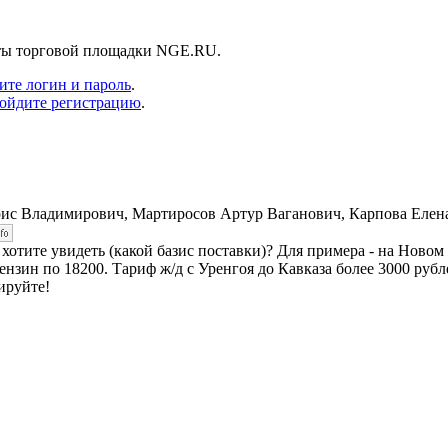
нты торговой площадки NGE.RU.
ите логин и пароль
.
ойдите регистрацию
.
ис Владимирович, Мартиросов Артур Ваганович, Карпова Елен
 хотите увидеть (какой базис поставки)? Для примера - на Ново
нзин по 18200. Тариф ж/д с Уренгоя до Кавказа более 3000 рубл
ируйте!