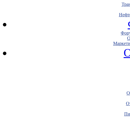
Тра
Нефт
Фору
О
Маркети
О
О
О
Пи