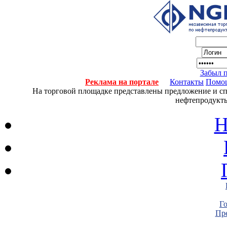
Забыл 
Реклама на портале
Контакты
Помо
На торговой площадке представлены предложение и спро
нефтепродукты
Н
Г
Пре