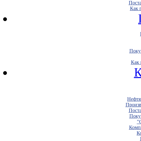
Пост
Как 
Поку
Как 
К
Нефтя
Произв
Пост
Поку
"
Комп
К