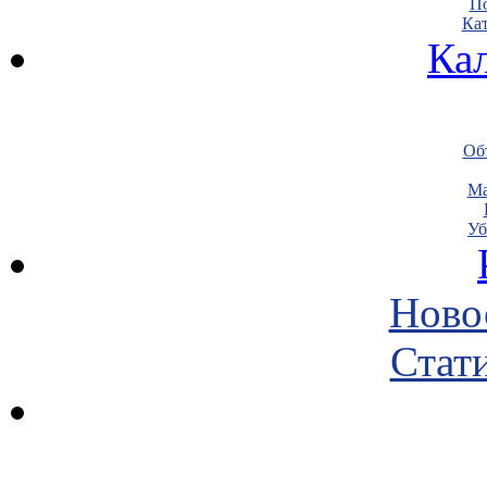
По
Кат
Ка
Объ
Ма
Уб
Ново
Стати