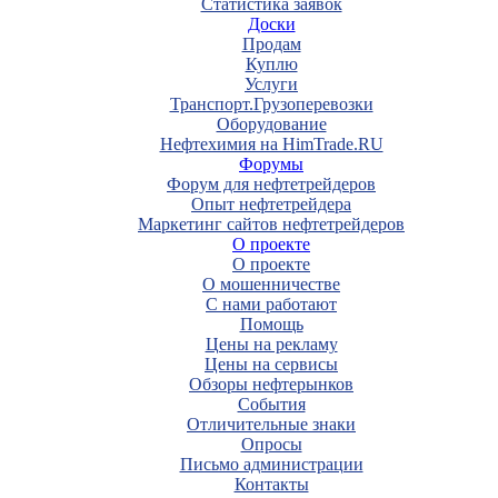
Статистика заявок
Доски
Продам
Куплю
Услуги
Транспорт.Грузоперевозки
Оборудование
Нефтехимия на HimTrade.RU
Форумы
Форум для нефтетрейдеров
Опыт нефтетрейдера
Маркетинг сайтов нефтетрейдеров
О проекте
О проекте
О мошенничестве
С нами работают
Помощь
Цены на рекламу
Цены на сервисы
Обзоры нефтерынков
События
Отличительные знаки
Опросы
Письмо администрации
Контакты