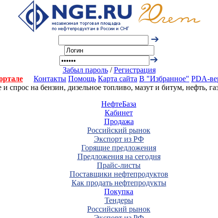
Забыл пароль
/
Регистрация
ортале
Контакты
Помощь
Карта сайта
В "Избранное"
PDA-ве
 спрос на бензин, дизельное топливо, мазут и битум, нефть, г
НефтеБаза
Кабинет
Продажа
Российский рынок
Экспорт из РФ
Горящие предложения
Предложения на сегодня
Прайс-листы
Поставщики нефтепродуктов
Как продать нефтепродукты
Покупка
Тендеры
Российский рынок
Экспорт из РФ