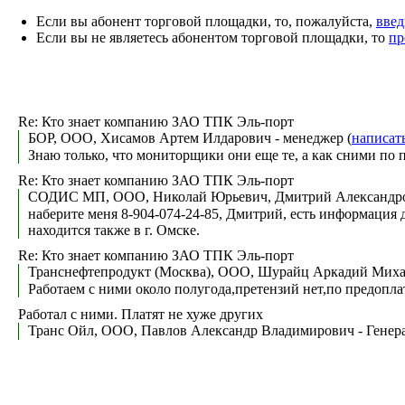
Если вы абонент торговой площадки, то, пожалуйста,
введ
Если вы не являетесь абонентом торговой площадки, то
пр
Re: Кто знает компанию ЗАО ТПК Эль-порт
БОР, ООО, Хисамов Артем Илдарович - менеджер (
написат
Знаю только, что мониторщики они еще те, а как сними по п
Re: Кто знает компанию ЗАО ТПК Эль-порт
СОДИС МП, ООО, Николай Юрьевич, Дмитрий Александро
наберите меня 8-904-074-24-85, Дмитрий, есть информация д
находится также в г. Омске.
Re: Кто знает компанию ЗАО ТПК Эль-порт
Транснефтепродукт (Москва), ООО, Шурайц Аркадий Миха
Работаем с ними около полугода,претензий нет,по предопла
Работал с ними. Платят не хуже других
Транс Ойл, ООО, Павлов Александр Владимирович - Генера